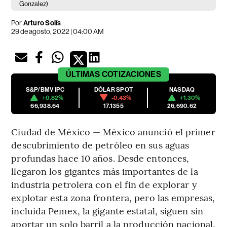
Gonzalez)
Por
Arturo Solís
29 de agosto, 2022 | 04:00 AM
ÚLTIMAS
COTIZACIONES
S&P/BMV IPC
DÓLAR SPOT
NASDAQ
+0.82%
-0.43%
+1.30%
66,938.64
17.1355
26,690.62
Ciudad de México — México anunció el primer
descubrimiento de petróleo en sus aguas
profundas hace 10 años. Desde entonces,
llegaron los gigantes más importantes de la
industria petrolera con el fin de explorar y
explotar esta zona frontera, pero las empresas,
incluida Pemex, la gigante estatal, siguen sin
aportar un solo barril a la producción nacional.