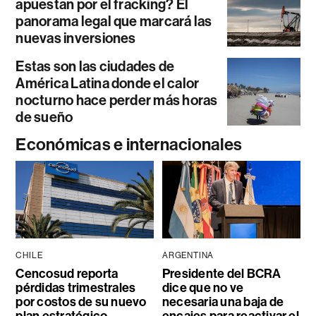
apuestan por el fracking? El
panorama legal que marcará las
nuevas inversiones
Estas son las ciudades de
América Latina donde el calor
nocturno hace perder más horas
de sueño
Económicas e internacionales
CHILE
ARGENTINA
Cencosud reporta
Presidente del BCRA
pérdidas trimestrales
dice que no ve
por costos de su nuevo
necesaria una baja de
plan estratégico
encajes para reactivar el