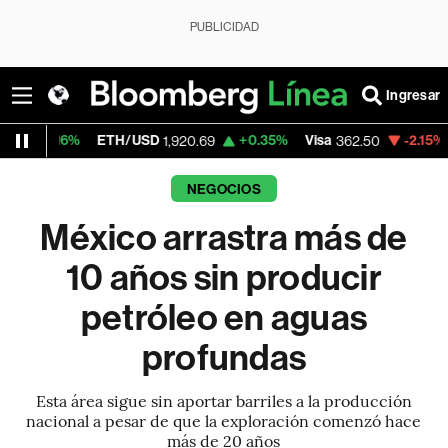
PUBLICIDAD
Ingresar
ETH/USD
+0.35%
Visa
-2.15%
MercadoLi
1,920.69
362.50
NEGOCIOS
México arrastra más de
10 años sin producir
petróleo en aguas
profundas
Esta área sigue sin aportar barriles a la producción
nacional a pesar de que la exploración comenzó hace
más de 20 años