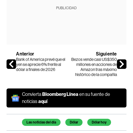
PUBLICIDAD
Anterior
Siguiente
Bank of America prevé que el
Bezos vende casi US$350
yen se aprecie 6% frente al
millones en acciones de
dólar a finales de 2026
Amazon tras máximo
histórico de la compañía
Convierta
Bloomberg Línea
en su fuente de
noticias
aquí
Temas de este artículo
Las noticias del día
Dólar
Dólar hoy