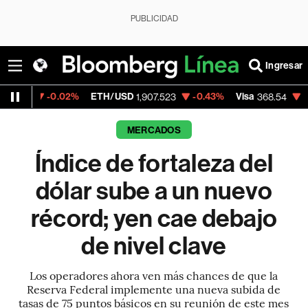
PUBLICIDAD
Ingresar
0.02%
ETH/USD
-0.43%
Visa
-0.28%
Mer
1,907.523
368.54
MERCADOS
Índice de fortaleza del
dólar sube a un nuevo
récord; yen cae debajo
de nivel clave
Los operadores ahora ven más chances de que la
Reserva Federal implemente una nueva subida de
tasas de 75 puntos básicos en su reunión de este mes