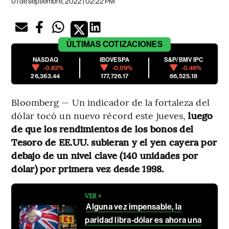
01 de septiembre, 2022 | 02:22 PM
ÚLTIMAS
COTIZACIONES
NASDAQ
IBOVESPA
S&P/BMV IPC
-0.83%
-0.09%
-0.46%
26,363.44
177,726.17
66,525.18
Bloomberg — Un indicador de la fortaleza del
dólar tocó un nuevo récord este jueves,
luego
de que los rendimientos de los bonos del
Tesoro de EE.UU. subieran y el yen cayera por
debajo de un nivel clave (140 unidades por
dólar) por primera vez desde 1998.
VER +
Alguna vez impensable, la
paridad libra-dólar es ahora una