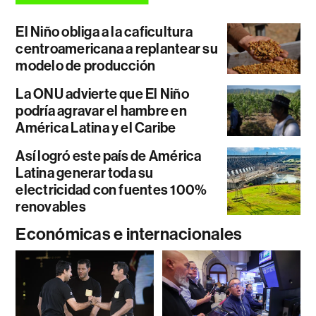
El Niño obliga a la caficultura
centroamericana a replantear su
modelo de producción
La ONU advierte que El Niño
podría agravar el hambre en
América Latina y el Caribe
Así logró este país de América
Latina generar toda su
electricidad con fuentes 100%
renovables
Económicas e internacionales