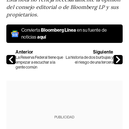
del consejo editorial o de Bloomberg LP y sus
propietarios.
Convierta
Bloomberg Línea
en su fuente de
noticias
aquí
Anterior
Siguiente
La Reserva Federal tiene que
La historia de dos burbujas y
empezar a escuchar a la
el riesgo de una tercera
gente común
PUBLICIDAD