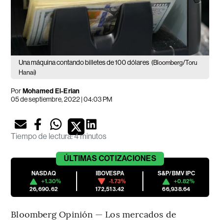
Una máquina contando billetes de 100 dólares
(Bloomberg/Toru
Hanai)
Por
Mohamed El-Erian
05 de septiembre, 2022 | 04:03 PM
Tiempo de lectura
:
4 minutos
ÚLTIMAS
COTIZACIONES
NASDAQ
IBOVESPA
S&P/BMV IPC
+1.30%
-1.73%
+0.82%
26,690.62
172,513.42
66,938.64
Bloomberg Opinión — Los mercados de