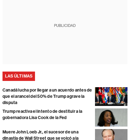
PUBLICIDAD
LAS ÚLTIMAS
Canadá lucha por llegar a un acuerdo antes de
que el arancel del 50% de Trump agrave la
disputa
Trump reactiva el intento de destituir a la
gobernadora Lisa Cook de la Fed
Muere John Loeb Jr., el sucesor de una
dinastía de Wall Street que se volcó a la