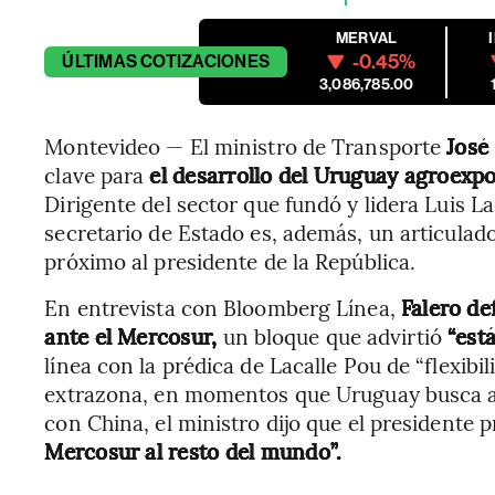
MERVAL
-0.45%
ÚLTIMAS
COTIZACIONES
3,086,785.00
Montevideo — El ministro de Transporte
José
clave para
el desarrollo del Uruguay agroexp
Dirigente del sector que fundó y lidera Luis La
secretario de Estado es, además, un articulado
próximo al presidente de la República.
En entrevista con Bloomberg Línea,
Falero de
ante el Mercosur,
un bloque que advirtió
“est
línea con la prédica de Lacalle Pou de “flexibil
extrazona, en momentos que Uruguay busca a
con China, el ministro dijo que el presidente
Mercosur al resto del mundo”.