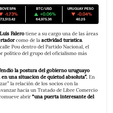
IBOVESPA
BTC/USD
URUGUAY PESO
-1.73%
+0.06%
-0.04%
172,513.42
64,975.36
40.25
 Luis Falero
tiene a su cargo una de las áreas
ortador
como de la
actividad turística
.
calle Pou dentro del Partido Nacional, el
r político del grupo del oficialismo más
fendió la postura del gobierno uruguayo
á en una situación de quietud absoluta”.
En
izar” la relación de los socios con la
vanzar hacia un Tratado de Libre Comercio
 promueve abrir
“una puerta interesante del