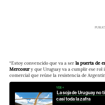
PUBLIC
“Estoy convencido que va a ser
la puerta de 
Mercosur
y que Uruguay va a cumplir ese rol in
comercial que reúne la resistencia de Argentin
VER +
La soja de Uruguay no t
casi toda la zafra