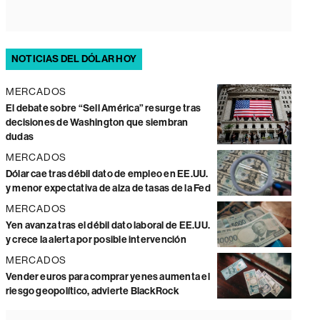
NOTICIAS DEL DÓLAR HOY
MERCADOS
El debate sobre “Sell América” resurge tras
decisiones de Washington que siembran
dudas
MERCADOS
Dólar cae tras débil dato de empleo en EE.UU.
y menor expectativa de alza de tasas de la Fed
MERCADOS
Yen avanza tras el débil dato laboral de EE.UU.
y crece la alerta por posible intervención
MERCADOS
Vender euros para comprar yenes aumenta el
riesgo geopolítico, advierte BlackRock