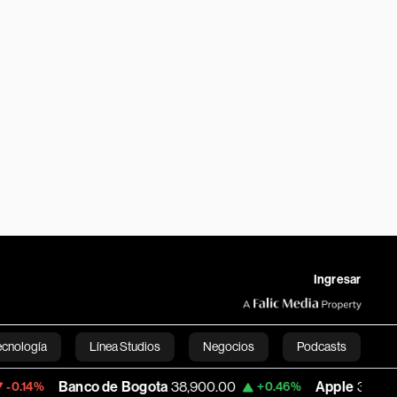
Ingresar
ecnología
Línea Studios
Negocios
Podcasts
Banco de Bogota
38,900.00
Apple
313.305
+0.46%
+0.2
English