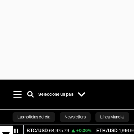
Seleccione un país
Las noticias del día
Newsletters
Línea Mundial
BTC/USD
64,975.79
ETH/USD
1,916.945
%
+0.06%
+0.1
Bloomberg 