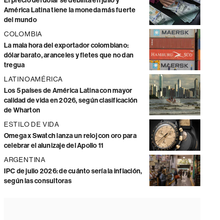
El precio del dólar se debilita en julio y
América Latina tiene la moneda más fuerte
del mundo
COLOMBIA
La mala hora del exportador colombiano:
dólar barato, aranceles y fletes que no dan
tregua
LATINOAMÉRICA
Los 5 países de América Latina con mayor
calidad de vida en 2026, según clasificación
de Wharton
ESTILO DE VIDA
Omega x Swatch lanza un reloj con oro para
celebrar el alunizaje del Apollo 11
ARGENTINA
IPC de julio 2026: de cuánto sería la inflación,
según las consultoras