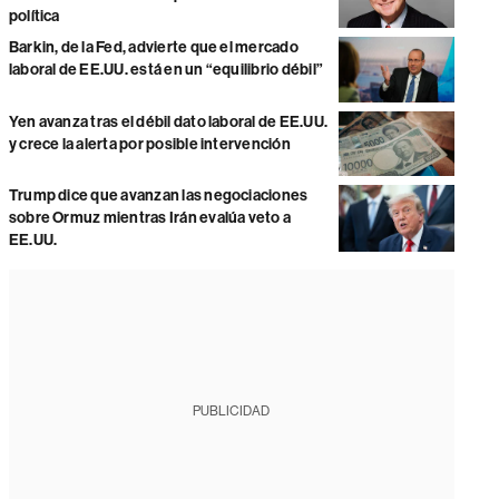
política
Barkin, de la Fed, advierte que el mercado
laboral de EE.UU. está en un “equilibrio débil”
Yen avanza tras el débil dato laboral de EE.UU.
y crece la alerta por posible intervención
Trump dice que avanzan las negociaciones
sobre Ormuz mientras Irán evalúa veto a
EE.UU.
PUBLICIDAD