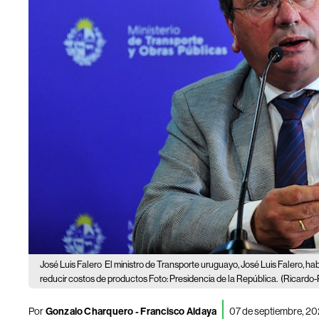
José Luis Falero
El ministro de Transporte uruguayo, José Luis Falero, ha
reducir costos de productos Foto: Presidencia de la República.
(Ricardo-
Por
Gonzalo Charquero
-
Francisco Aldaya
07 de septiembre, 2