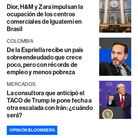
Dior, H&M y Zara impulsan la
ocupación de los centros
comerciales de Iguatemi en
Brasil
COLOMBIA
De la Espriella recibe un país
sobreendeudado que crece
poco, pero con récords de
empleo y menos pobreza
MERCADOS
La consultora que anticipó el
TACO de Trump le pone fecha a
otra escalada con Irán: ¿cuándo
será?
OPINIÓN BLOOMBERG