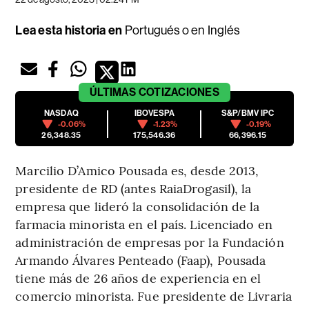
Lea esta historia en
Portugués
o en
Inglés
ÚLTIMAS
COTIZACIONES
NASDAQ
IBOVESPA
S&P/BMV IPC
-0.06%
-1.23%
-0.19%
26,348.35
175,546.36
66,396.15
Marcilio D’Amico Pousada es, desde 2013,
presidente de RD (antes RaiaDrogasil), la
empresa que lideró la consolidación de la
farmacia minorista en el país. Licenciado en
administración de empresas por la Fundación
Armando Álvares Penteado (Faap), Pousada
tiene más de 26 años de experiencia en el
comercio minorista. Fue presidente de Livraria