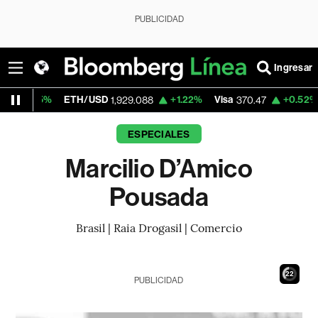
PUBLICIDAD
Ingresar
5%
ETH/USD
+1.22%
Visa
+0.52%
Mercad
1,929.088
370.47
ESPECIALES
Marcilio D’Amico
Pousada
Brasil | Raia Drogasil | Comercio
21
PUBLICIDAD