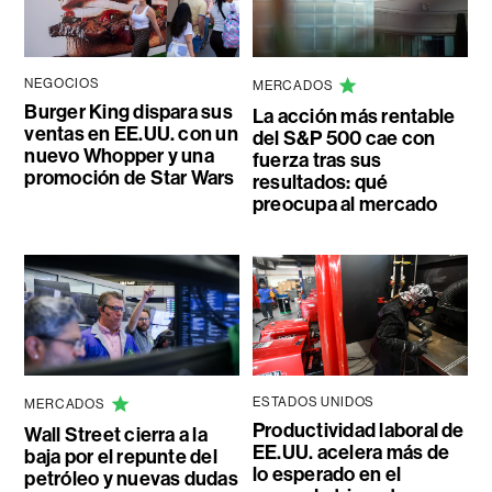
NEGOCIOS
MERCADOS
Burger King dispara sus
La acción más rentable
ventas en EE.UU. con un
del S&P 500 cae con
nuevo Whopper y una
fuerza tras sus
promoción de Star Wars
resultados: qué
preocupa al mercado
ESTADOS UNIDOS
MERCADOS
Productividad laboral de
Wall Street cierra a la
EE.UU. acelera más de
baja por el repunte del
lo esperado en el
petróleo y nuevas dudas