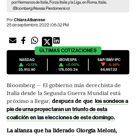
por Hermanos de Italia, Forza Italia y la Liga, en Roma, Italia.
(Bloomberg/Alessia Pierdomenico)
Por
Chiara Albanese
25 de septiembre, 2022 | 06:32 PM
ÚLTIMAS
COTIZACIONES
NASDAQ
IBOVESPA
S&P/BMV IPC
+2.13%
+0.00%
-0.36%
25,913.90
178,000.24
66,697.22
Bloomberg — El gobierno más derechista de
Italia desde la Segunda Guerra Mundial está
próximo a llegar,
después de que
los sondeos a
pie de urna proyectaran un triunfo de esta
coalición en las elecciones de este domingo.
La alianza que ha liderado Giorgia Meloni,