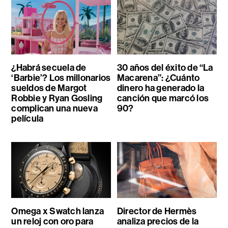
¿Habrá secuela de
30 años del éxito de “La
‘Barbie’? Los millonarios
Macarena”: ¿Cuánto
sueldos de Margot
dinero ha generado la
Robbie y Ryan Gosling
canción que marcó los
complican una nueva
90?
película
Omega x Swatch lanza
Director de Hermès
un reloj con oro para
analiza precios de la