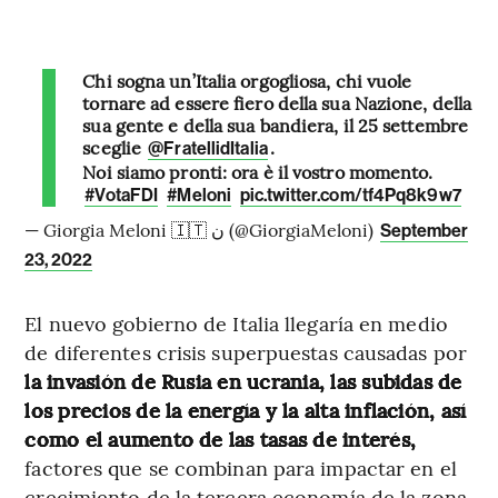
Chi sogna un’Italia orgogliosa, chi vuole
tornare ad essere fiero della sua Nazione, della
sua gente e della sua bandiera, il 25 settembre
sceglie
.
@FratellidItalia
Noi siamo pronti: ora è il vostro momento.
#VotaFDI
#Meloni
pic.twitter.com/tf4Pq8k9w7
— Giorgia Meloni 🇮🇹 ن (@GiorgiaMeloni)
September
23, 2022
El nuevo gobierno de Italia llegaría en medio
de diferentes crisis superpuestas causadas por
la invasión de Rusia en ucrania, las subidas de
los precios de la energía y la alta inflación, así
como el aumento de las tasas de interés,
factores que se combinan para impactar en el
crecimiento de la tercera economía de la zona