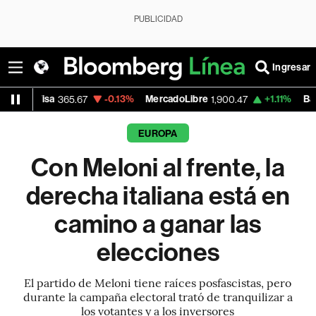
PUBLICIDAD
Ingresar
-0.13%
MercadoLibre
+1.11%
Banco de Bogo
365.67
1,900.47
EUROPA
Con Meloni al frente, la
derecha italiana está en
camino a ganar las
elecciones
El partido de Meloni tiene raíces posfascistas, pero
durante la campaña electoral trató de tranquilizar a
los votantes y a los inversores