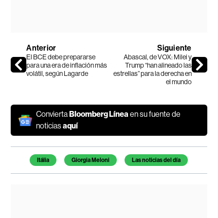
Anterior
Siguiente
El BCE debe prepararse
Abascal, de VOX: Milei y
para una era de inflación más
Trump “han alineado las
volátil, según Lagarde
estrellas” para la derecha en
el mundo
Convierta
Bloomberg Línea
en su fuente de
noticias
aquí
Temas de este artículo
Itália
Giorgia Meloni
Las noticias del día