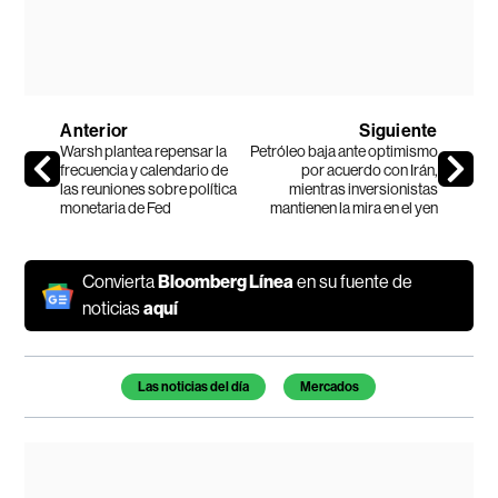
Anterior
Siguiente
Warsh plantea repensar la
Petróleo baja ante optimismo
frecuencia y calendario de
por acuerdo con Irán,
las reuniones sobre política
mientras inversionistas
monetaria de Fed
mantienen la mira en el yen
Convierta
Bloomberg Línea
en su fuente de
noticias
aquí
Temas de este artículo
Las noticias del día
Mercados