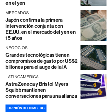
en el yen
MERCADOS
Japón confirma la primera
intervención conjunta con
EE.UU. en el mercado del yen en
15 años
NEGOCIOS
Grandes tecnológicas tienen
compromisos de gasto por US$2
billones para el auge de la IA
LATINOAMÉRICA
AstraZeneca y Bristol Myers
Squibb mantienen
conversaciones para una alianza
OPINIÓN BLOOMBERG