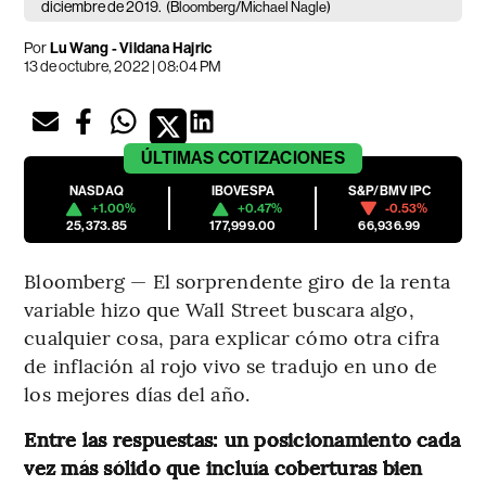
diciembre de 2019.
(Bloomberg/Michael Nagle)
Por
Lu Wang - Vildana Hajric
13 de octubre, 2022 | 08:04 PM
ÚLTIMAS
COTIZACIONES
NASDAQ
IBOVESPA
S&P/BMV IPC
+1.00%
+0.47%
-0.53%
25,373.85
177,999.00
66,936.99
Bloomberg — El sorprendente giro de la renta
variable hizo que Wall Street buscara algo,
cualquier cosa, para explicar cómo otra cifra
de inflación al rojo vivo se tradujo en uno de
los mejores días del año.
Entre las respuestas: un posicionamiento cada
vez más sólido que incluía coberturas bien