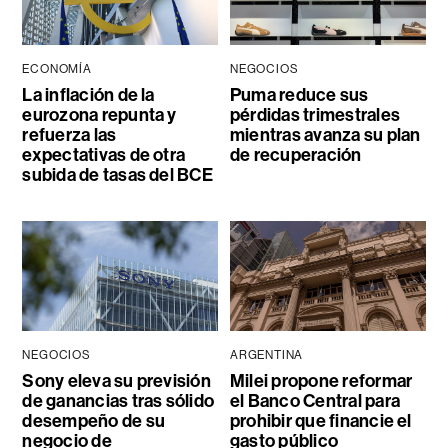
ECONOMÍA
NEGOCIOS
La inflación de la
Puma reduce sus
eurozona repunta y
pérdidas trimestrales
refuerza las
mientras avanza su plan
expectativas de otra
de recuperación
subida de tasas del BCE
NEGOCIOS
ARGENTINA
Sony eleva su previsión
Milei propone reformar
de ganancias tras sólido
el Banco Central para
desempeño de su
prohibir que financie el
negocio de
gasto público