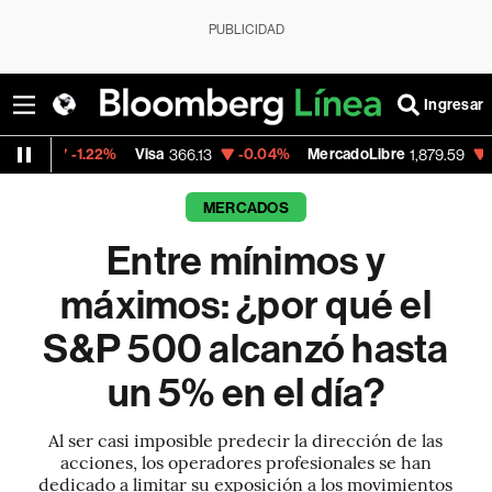
PUBLICIDAD
Ingresar
Visa
-0.04%
MercadoLibre
-0.25%
Banco d
366.13
1,879.59
MERCADOS
Entre mínimos y
máximos: ¿por qué el
S&P 500 alcanzó hasta
un 5% en el día?
Al ser casi imposible predecir la dirección de las
acciones, los operadores profesionales se han
dedicado a limitar su exposición a los movimientos