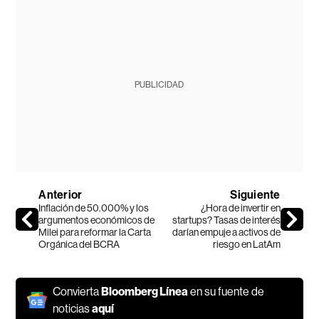
PUBLICIDAD
Anterior
Siguiente
Inflación de 50.000% y los
¿Hora de invertir en
argumentos económicos de
startups? Tasas de interés
Milei para reformar la Carta
darían empuje a activos de
Orgánica del BCRA
riesgo en LatAm
Convierta
Bloomberg Línea
en su fuente de
noticias
aquí