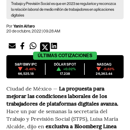
Trabajo y Previsión Social es que en 2023 se regularice y reconozca
la relación laboral de medio millón de trabajadores en aplicaciones
digitales
Por
Yanin Alfaro
20 de octubre, 2022 | 09:28 AM
ÚLTIMAS
COTIZACIONES
S&P/BMV IPC
DÓLAR SPOT
NASDAQ
-0.46%
+0.02%
-0.83%
66,525.18
17.238
26,363.44
Ciudad de México —
La propuesta para
mejorar las condiciones laborales de los
trabajadores de plataformas digitales avanza.
Hace un par de semanas la secretaria del
Trabajo y Previsión Social (STPS), Luisa María
Alcalde, dijo en
exclusiva a Bloomberg Línea