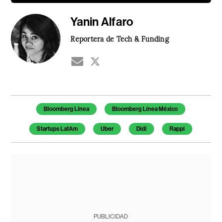
Yanin Alfaro
Reportera de Tech & Funding
Temas de este artículo
Bloomberg Línea
Bloomberg Línea México
Startups LatAm
Uber
Didi
Rappi
PUBLICIDAD