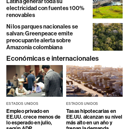
Latina generar toda su
electricidad con fuentes 100%
renovables
Ni los parques nacionales se
salvan: Greenpeace emite
preocupante alerta sobre
Amazonía colombiana
Económicas e internacionales
ESTADOS UNIDOS
ESTADOS UNIDOS
Empleo privado en
Tasas hipotecarias en
EE.UU. crece menos de
EE.UU. alcanzan su nivel
lo esperado en julio,
más alto en un año y
según ADP
frenan la demanda