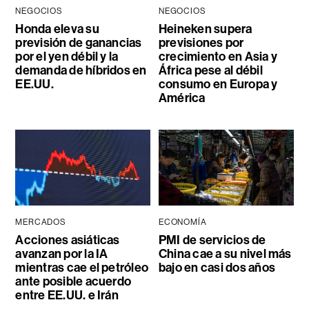
NEGOCIOS
NEGOCIOS
Honda eleva su
Heineken supera
previsión de ganancias
previsiones por
por el yen débil y la
crecimiento en Asia y
demanda de híbridos en
África pese al débil
EE.UU.
consumo en Europa y
América
MERCADOS
ECONOMÍA
Acciones asiáticas
PMI de servicios de
avanzan por la IA
China cae a su nivel más
mientras cae el petróleo
bajo en casi dos años
ante posible acuerdo
entre EE.UU. e Irán