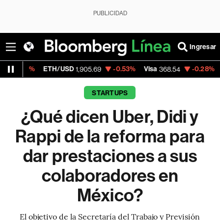
PUBLICIDAD
Ingresar
ETH/USD
-0.53%
Visa
-0.28%
MercadoLibr
1,905.69
368.54
STARTUPS
¿Qué dicen Uber, Didi y
Rappi de la reforma para
dar prestaciones a sus
colaboradores en
México?
El objetivo de la Secretaría del Trabajo y Previsión