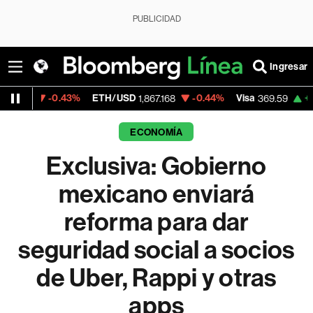
PUBLICIDAD
Ingresar
%
ETH/USD
-0.44%
Visa
+1.07%
Mercado
1,867.168
369.59
ECONOMÍA
Exclusiva: Gobierno
mexicano enviará
reforma para dar
seguridad social a socios
de Uber, Rappi y otras
apps