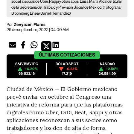
social a socios de Uber, Rappi y otras apps
Luisa María Alcalde, titular
de la Secretaría del Trabajo y Previsión Social de México. (Fotografía:
Bloomberg Línea/Daniel Hernández)
Por
Zenyazen Flores
29 de septiembre, 2022 | 04:00 AM
ÚLTIMAS
COTIZACIONES
S&P/BMV IPC
DÓLAR SPOT
NASDAQ
+0.20%
-0.23%
+2.59%
66,833.16
17.219
26,584.99
Ciudad de México — El Gobierno mexicano
prevé enviar en octubre al Congreso una
iniciativa de reforma para que las plataformas
digitales como Uber, DiDi, Beat, Rappi y otras
aplicaciones reconozcan a sus socios como
trabajadores y los den de alta de forma