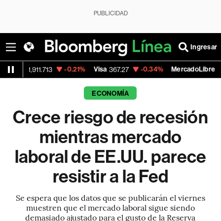
PUBLICIDAD
Ingresar
-0.21%
Visa
-0.34%
MercadoLibre
-7.4
.713
367.27
1,781.61
ECONOMÍA
Crece riesgo de recesión
mientras mercado
laboral de EE.UU. parece
resistir a la Fed
Se espera que los datos que se publicarán el viernes
muestren que el mercado laboral sigue siendo
demasiado ajustado para el gusto de la Reserva