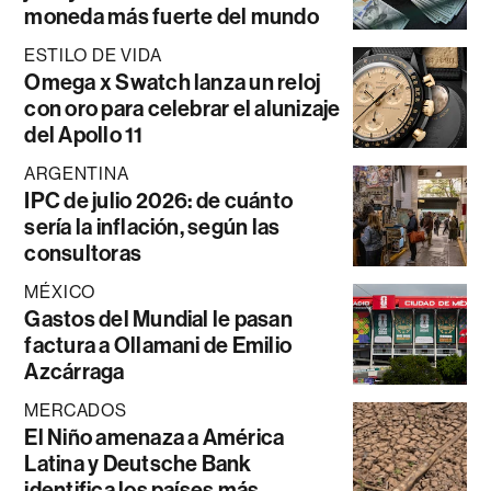
moneda más fuerte del mundo
ESTILO DE VIDA
Omega x Swatch lanza un reloj
con oro para celebrar el alunizaje
del Apollo 11
ARGENTINA
IPC de julio 2026: de cuánto
sería la inflación, según las
consultoras
MÉXICO
Gastos del Mundial le pasan
factura a Ollamani de Emilio
Azcárraga
MERCADOS
El Niño amenaza a América
Latina y Deutsche Bank
identifica los países más