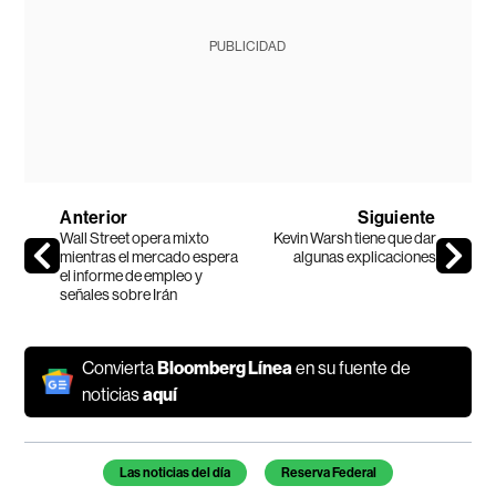
PUBLICIDAD
Anterior
Siguiente
Wall Street opera mixto
Kevin Warsh tiene que dar
mientras el mercado espera
algunas explicaciones
el informe de empleo y
señales sobre Irán
Convierta
Bloomberg Línea
en su fuente de
noticias
aquí
Temas de este artículo
Las noticias del día
Reserva Federal