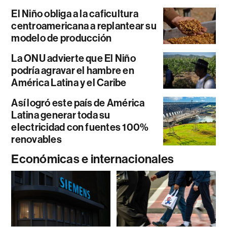
El Niño obliga a la caficultura
centroamericana a replantear su
modelo de producción
La ONU advierte que El Niño
podría agravar el hambre en
América Latina y el Caribe
Así logró este país de América
Latina generar toda su
electricidad con fuentes 100%
renovables
Económicas e internacionales