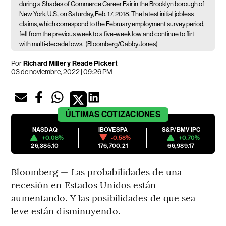
during a Shades of Commerce Career Fair in the Brooklyn borough of
New York, U.S., on Saturday, Feb. 17, 2018. The latest initial jobless
claims, which correspond to the February employment survey period,
fell from the previous week to a five-week low and continue to flirt
with multi-decade lows.
(Bloomberg/Gabby Jones)
Por
Richard Miller y Reade Pickert
03 de noviembre, 2022 | 09:26 PM
ÚLTIMAS
COTIZACIONES
NASDAQ
IBOVESPA
S&P/BMV IPC
+0.08%
-0.58%
+0.70%
26,385.10
176,700.21
66,989.17
Bloomberg — Las probabilidades de una
recesión en Estados Unidos están
aumentando. Y las posibilidades de que sea
leve están disminuyendo.