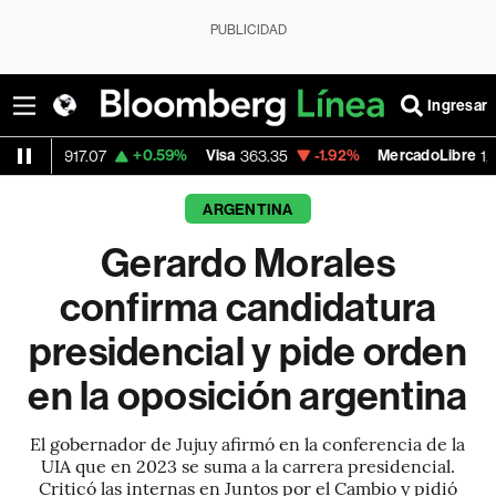
PUBLICIDAD
Ingresar
+0.59%
Visa
-1.92%
MercadoLibre
-0.35
363.35
1,817.88
ARGENTINA
Gerardo Morales
confirma candidatura
presidencial y pide orden
en la oposición argentina
El gobernador de Jujuy afirmó en la conferencia de la
UIA que en 2023 se suma a la carrera presidencial.
Criticó las internas en Juntos por el Cambio y pidió