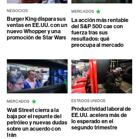
NEGOCIOS
MERCADOS
Burger King dispara sus
La acción más rentable
ventas en EE.UU. con un
del S&P 500 cae con
nuevo Whopper y una
fuerza tras sus
promoción de Star Wars
resultados: qué
preocupa al mercado
ESTADOS UNIDOS
MERCADOS
Productividad laboral de
Wall Street cierra a la
EE.UU. acelera más de
baja por el repunte del
lo esperado en el
petróleo y nuevas dudas
segundo trimestre
sobre un acuerdo con
Irán