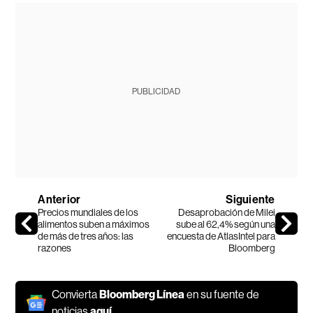
PUBLICIDAD
Anterior
Siguiente
Precios mundiales de los
Desaprobación de Milei
alimentos suben a máximos
sube al 62,4% según una
de más de tres años: las
encuesta de AtlasIntel para
razones
Bloomberg
Convierta
Bloomberg Línea
en su fuente de
noticias
aquí