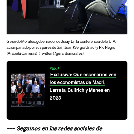
Gerardo Morales, gobernador de Jujuy
En la conferencia de la UIA,
acompañado por sus pares de San Juan (Sergio Uñac) y Río Negro
(Arabela Carreras)
(Twitter: @gerardomorales)
VER +
Exclusiva: Qué escenarios ven
los economistas de Macri,
Larreta, Bullrich y Manes en
2023
--- Seguínos en las redes sociales de