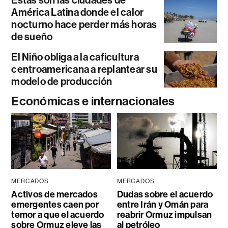
Estas son las ciudades de
América Latina donde el calor
nocturno hace perder más horas
de sueño
El Niño obliga a la caficultura
centroamericana a replantear su
modelo de producción
Económicas e internacionales
MERCADOS
MERCADOS
Activos de mercados
Dudas sobre el acuerdo
emergentes caen por
entre Irán y Omán para
temor a que el acuerdo
reabrir Ormuz impulsan
sobre Ormuz eleve las
al petróleo