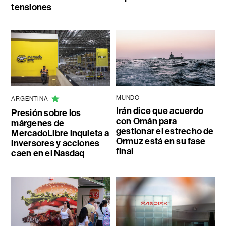
tensiones
MUNDO
ARGENTINA
Irán dice que acuerdo
Presión sobre los
con Omán para
márgenes de
gestionar el estrecho de
MercadoLibre inquieta a
Ormuz está en su fase
inversores y acciones
final
caen en el Nasdaq