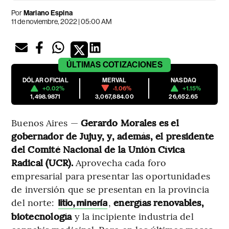
Por
Mariano Espina
11 de noviembre, 2022 | 05:00 AM
ÚLTIMAS
COTIZACIONES
DÓLAR OFICIAL
MERVAL
NASDAQ
+0.02%
-1.06%
+1.15%
1,498.9871
3,067,884.00
26,652.65
Buenos Aires —
Gerardo Morales es el
gobernador de Jujuy, y, además, el presidente
del Comité Nacional de la Unión Cívica
Radical (UCR).
Aprovecha cada foro
empresarial para presentar las oportunidades
de inversión que se presentan en la provincia
del norte:
,
energías renovables,
litio, minería
biotecnología
y la incipiente industria del