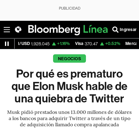
PUBLICIDAD
Ingresar
SD
+1.16%
Visa
+0.52%
MercadoLibre
1,928.045
370.47
1,824
NEGOCIOS
Por qué es prematuro
que Elon Musk hable de
una quiebra de Twitter
Musk pidió prestados unos 13.000 millones de dólares
a los bancos para adquirir Twitter a través de un tipo
de adquisición llamado compra apalancada