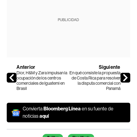
PUBLICIDAD
Anterior
Siguiente
Dior, H&M y Zara impulsan la
En qué consiste la propuesta
ocupación de los centros
de Costa Rica para resolver
comerciales de Iguatemi en
la disputa comercial con
Brasil
Panamá
Convierta
Bloomberg Línea
en su fuente de
noticias
aquí
Temas de este artículo