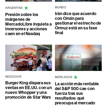
MUNDO
ARGENTINA
Irán dice que acuerdo
Presión sobre los
con Omán para
márgenes de
gestionar el estrecho de
MercadoLibre inquieta a
Ormuz está en su fase
inversores y acciones
final
caen en el Nasdaq
NEGOCIOS
MERCADOS
Burger King dispara sus
La acción más rentable
ventas en EE.UU. con un
del S&P 500 cae con
nuevo Whopper y una
fuerza tras sus
promoción de Star Wars
resultados: qué
preocupa al mercado