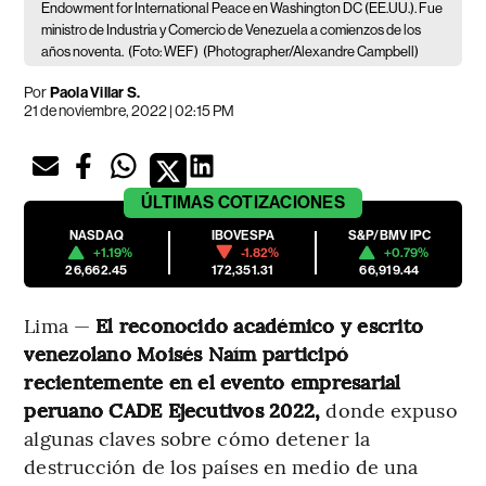
Endowment for International Peace en Washington DC (EE.UU.). Fue
ministro de Industria y Comercio de Venezuela a comienzos de los
años noventa.
(Foto: WEF)
(Photographer/Alexandre Campbell)
Por
Paola Villar S.
21 de noviembre, 2022 | 02:15 PM
ÚLTIMAS
COTIZACIONES
NASDAQ
IBOVESPA
S&P/BMV IPC
+1.19%
-1.82%
+0.79%
26,662.45
172,351.31
66,919.44
Lima —
El reconocido académico y escrito
venezolano Moisés Naím participó
recientemente en el evento empresarial
peruano CADE Ejecutivos 2022,
donde expuso
algunas claves sobre cómo detener la
destrucción de los países en medio de una