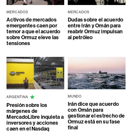
MERCADOS
MERCADOS
Activos de mercados
Dudas sobre el acuerdo
emergentes caen por
entre Irán y Omán para
temor a que el acuerdo
reabrir Ormuz impulsan
sobre Ormuz eleve las
al petróleo
tensiones
MUNDO
ARGENTINA
Irán dice que acuerdo
Presión sobre los
con Omán para
márgenes de
gestionar el estrecho de
MercadoLibre inquieta a
Ormuz está en su fase
inversores y acciones
final
caen en el Nasdaq