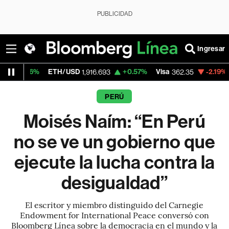
PUBLICIDAD
Ingresar
H/USD
+0.57%
Visa
-2.19%
MercadoLibre
1,916.693
362.35
1
PERÚ
Moisés Naím: “En Perú
no se ve un gobierno que
ejecute la lucha contra la
desigualdad”
El escritor y miembro distinguido del Carnegie
Endowment for International Peace conversó con
Bloomberg Línea sobre la democracia en el mundo y la