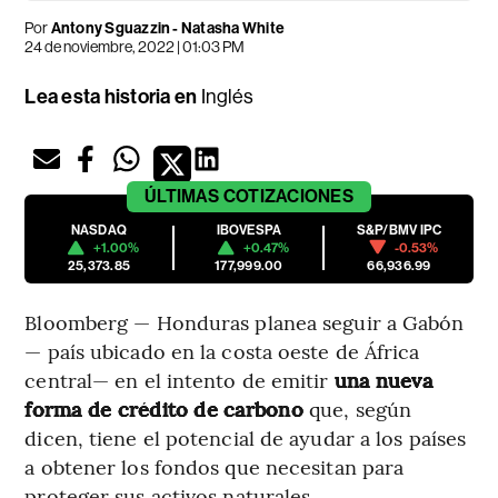
Por
Antony Sguazzin - Natasha White
24 de noviembre, 2022 | 01:03 PM
Lea esta historia en
Inglés
ÚLTIMAS
COTIZACIONES
NASDAQ
IBOVESPA
S&P/BMV IPC
+1.00%
+0.47%
-0.53%
25,373.85
177,999.00
66,936.99
Bloomberg — Honduras planea seguir a Gabón
— país ubicado en la costa oeste de África
central— en el intento de emitir
una nueva
forma de crédito de carbono
que, según
dicen, tiene el potencial de ayudar a los países
a obtener los fondos que necesitan para
proteger sus activos naturales.