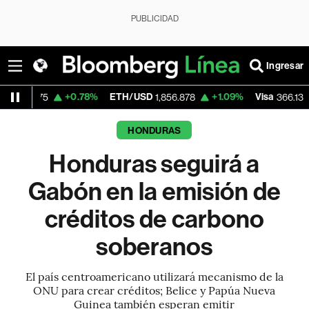
PUBLICIDAD
Ingresar
+0.78%
ETH/USD
+1.09%
Visa
-0.04%
1,856.878
366.13
HONDURAS
Honduras seguirá a
Gabón en la emisión de
créditos de carbono
soberanos
El país centroamericano utilizará mecanismo de la
ONU para crear créditos; Belice y Papúa Nueva
Guinea también esperan emitir