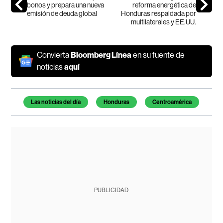
bonos y prepara una nueva
reforma energética de
emisión de deuda global
Honduras respaldada por
multilaterales y EE.UU.
Convierta
Bloomberg Línea
en su fuente de
noticias
aquí
Temas de este artículo
Las noticias del día
Honduras
Centroamérica
PUBLICIDAD