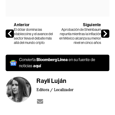
Anterior
Siguiente
El dólar domina las
Aprobación de Sheinbaum
stablecoins y el avance del
repunta mientras la inflación
sector lleva el debate más
en México alcanza su menor
allá del mundo cripto
nivel en cinco años
Convierta
Bloomberg Línea
en su fuente de
noticias
aquí
Raylí Luján
Editora / Localizador