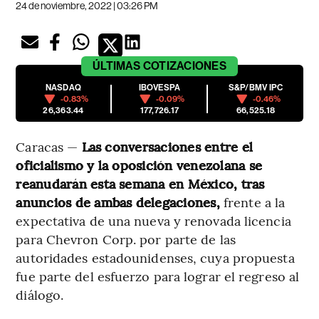
24 de noviembre, 2022 | 03:26 PM
ÚLTIMAS
COTIZACIONES
NASDAQ
IBOVESPA
S&P/BMV IPC
-0.83%
-0.09%
-0.46%
26,363.44
177,726.17
66,525.18
Caracas —
Las conversaciones entre el
oficialismo y la oposición venezolana se
reanudarán esta semana en México, tras
anuncios de ambas delegaciones,
frente a la
expectativa de una nueva y renovada licencia
para Chevron Corp. por parte de las
autoridades estadounidenses, cuya propuesta
fue parte del esfuerzo para lograr el regreso al
diálogo.