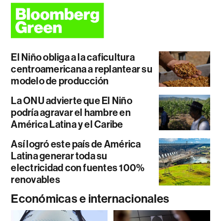
El Niño obliga a la caficultura
centroamericana a replantear su
modelo de producción
La ONU advierte que El Niño
podría agravar el hambre en
América Latina y el Caribe
Así logró este país de América
Latina generar toda su
electricidad con fuentes 100%
renovables
Económicas e internacionales