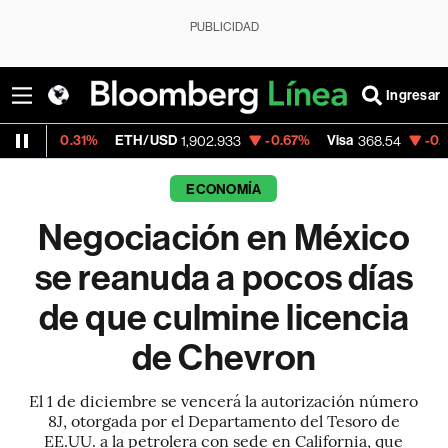
PUBLICIDAD
Ingresar
1%
ETH/USD
-0.67%
Visa
-0.28%
Mercad
1,902.933
368.54
ECONOMÍA
Negociación en México
se reanuda a pocos días
de que culmine licencia
de Chevron
El 1 de diciembre se vencerá la autorización número
8J, otorgada por el Departamento del Tesoro de
EE.UU. a la petrolera con sede en California, que