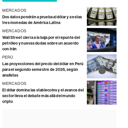
MERCADOS
Dos datos pondrán a prueba al dólar y a estas
tres monedas de América Latina
MERCADOS
Wall Street cierra a la baja por el repunte del
petróleo y nuevas dudas sobre un acuerdo
con Irán
PERÚ
Las proyecciones del precio del dólar en Perú
para el segundo semestre de 2026, según
analistas
MERCADOS
El dólar domina las stablecoins y el avance del
sector lleva el debate más allá del mundo
cripto