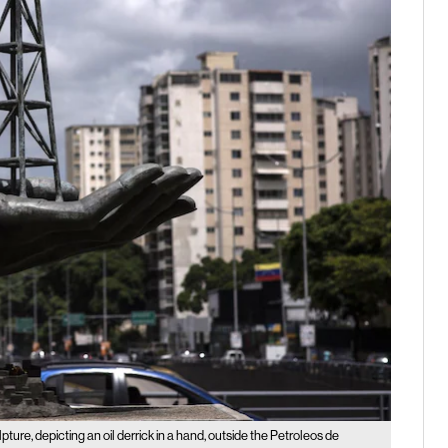
pture, depicting an oil derrick in a hand, outside the Petroleos de