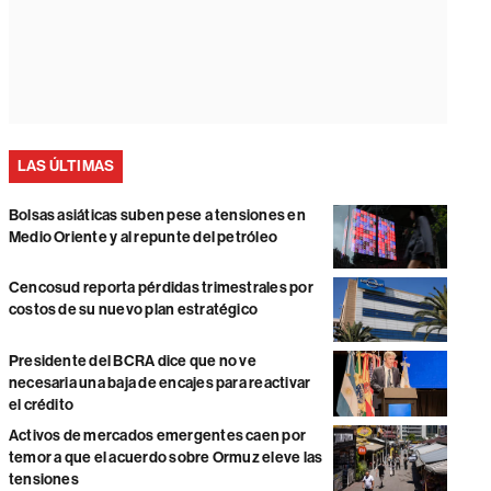
LAS ÚLTIMAS
Bolsas asiáticas suben pese a tensiones en
Medio Oriente y al repunte del petróleo
Cencosud reporta pérdidas trimestrales por
costos de su nuevo plan estratégico
Presidente del BCRA dice que no ve
necesaria una baja de encajes para reactivar
el crédito
Activos de mercados emergentes caen por
temor a que el acuerdo sobre Ormuz eleve las
tensiones