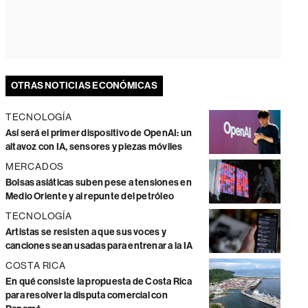
OTRAS NOTICIAS ECONÓMICAS
TECNOLOGÍA
Así será el primer dispositivo de OpenAI: un
altavoz con IA, sensores y piezas móviles
MERCADOS
Bolsas asiáticas suben pese a tensiones en
Medio Oriente y al repunte del petróleo
TECNOLOGÍA
Artistas se resisten a que sus voces y
canciones sean usadas para entrenar a la IA
COSTA RICA
En qué consiste la propuesta de Costa Rica
para resolver la disputa comercial con