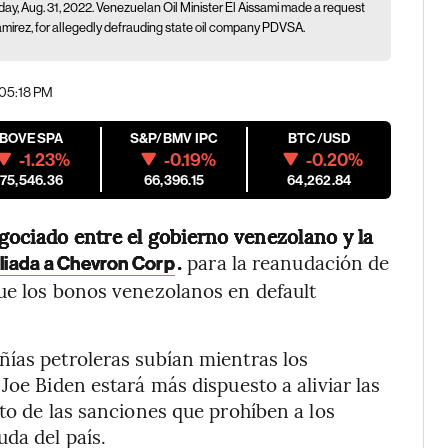
, Aug. 31, 2022. Venezuelan Oil Minister El Aissami made a request
 Ramirez, for allegedly defrauding state oil company PDVSA.
 05:18 PM
IBOVESPA
S&P/BMV IPC
BTC/USD
-1.23%
-0.19%
-0.20%
175,546.36
66,396.15
64,262.84
ociado entre el gobierno venezolano y la
.
para la reanudación de
pliada a Chevron Corp
ue los bonos venezolanos en default
ñías petroleras subían mientras los
Joe Biden estará más dispuesto a aliviar las
to de las sanciones que prohíben a los
da del país.