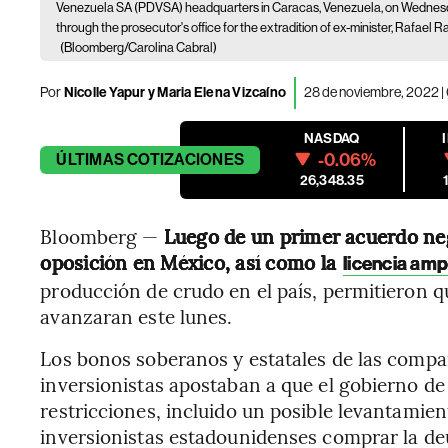
Venezuela SA (PDVSA) headquarters in Caracas, Venezuela, on Wednesday
through the prosecutor's office for the extradition of ex-minister, Rafael
(Bloomberg/Carolina Cabral)
Por
Nicolle Yapur y Maria Elena Vizcaíno
28 de noviembre, 2022 |
NASDAQ
-0.06%
ÚLTIMAS
COTIZACIONES
26,348.35
Bloomberg —
Luego de un primer acuerdo neg
oposición en México, así como la
licencia am
producción de crudo en el país, permitieron q
avanzaran este lunes.
Los bonos soberanos y estatales de las compa
inversionistas apostaban a que el gobierno de 
restricciones, incluido un posible levantamien
inversionistas estadounidenses comprar la deu