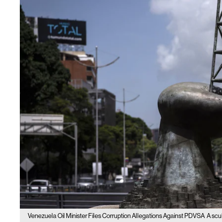
Venezuela Oil Minister Files Corruption Allegations Against PDVSA
A scul