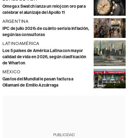
Omega x Swatch lanza un reloj con oro para
celebrar el alunizaje del Apollo 11
ARGENTINA
IPC de julio 2026: de cuánto sería la inflación,
según las consultoras
LATINOAMÉRICA
Los 5 países de América Latina con mayor
calidad de vida en 2026, según clasificación
de Wharton
MÉXICO
Gastos del Mundial le pasan factura a
Ollamani de Emilio Azcárraga
PUBLICIDAD