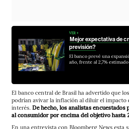
VER +
Mejor expectativa de cr
previsión?
El banco prevé una expansi
año, frente al 2,7% estimad
El banco central de Brasil ha advertido que lo
podrían avivar la inflación al diluir el impacto
interés.
De hecho, los analistas encuestados p
al consumidor por encima del objetivo hasta 
En una entrevista con Bloomberg News esta se