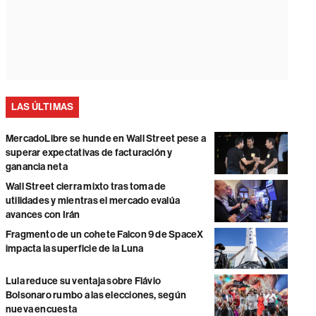
LAS ÚLTIMAS
MercadoLibre se hunde en Wall Street pese a
superar expectativas de facturación y
ganancia neta
Wall Street cierra mixto tras toma de
utilidades y mientras el mercado evalúa
avances con Irán
Fragmento de un cohete Falcon 9 de SpaceX
impacta la superficie de la Luna
Lula reduce su ventaja sobre Flávio
Bolsonaro rumbo a las elecciones, según
nueva encuesta