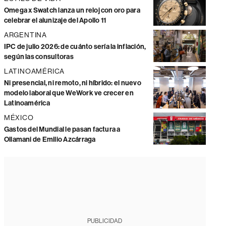
Omega x Swatch lanza un reloj con oro para
celebrar el alunizaje del Apollo 11
ARGENTINA
IPC de julio 2026: de cuánto sería la inflación,
según las consultoras
LATINOAMÉRICA
Ni presencial, ni remoto, ni híbrido: el nuevo
modelo laboral que WeWork ve crecer en
Latinoamérica
MÉXICO
Gastos del Mundial le pasan factura a
Ollamani de Emilio Azcárraga
PUBLICIDAD