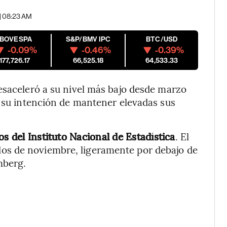
 | 08:23 AM
IBOVESPA
S&P/BMV IPC
BTC/USD
-0.09%
-0.46%
-0.39%
177,726.17
66,525.18
64,533.33
esaceleró a su nivel más bajo desde marzo
a su intención de mantener elevadas sus
os del Instituto Nacional de Estadística
. El
os de noviembre, ligeramente por debajo de
mberg.