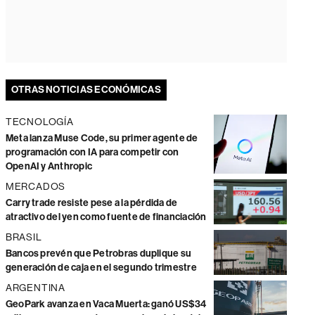
OTRAS NOTICIAS ECONÓMICAS
TECNOLOGÍA
Meta lanza Muse Code, su primer agente de
programación con IA para competir con
OpenAI y Anthropic
MERCADOS
Carry trade resiste pese a la pérdida de
atractivo del yen como fuente de financiación
BRASIL
Bancos prevén que Petrobras duplique su
generación de caja en el segundo trimestre
ARGENTINA
GeoPark avanza en Vaca Muerta: ganó US$34