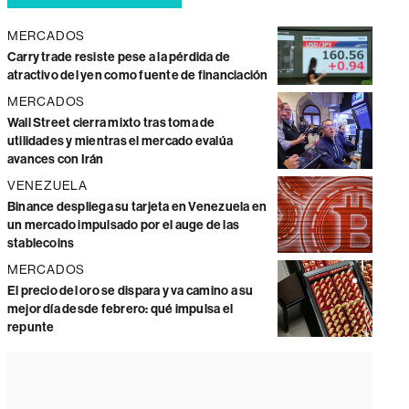
MERCADOS
Carry trade resiste pese a la pérdida de
atractivo del yen como fuente de financiación
MERCADOS
Wall Street cierra mixto tras toma de
utilidades y mientras el mercado evalúa
avances con Irán
VENEZUELA
Binance despliega su tarjeta en Venezuela en
un mercado impulsado por el auge de las
stablecoins
MERCADOS
El precio del oro se dispara y va camino a su
mejor día desde febrero: qué impulsa el
repunte