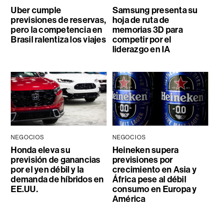
Uber cumple
Samsung presenta su
previsiones de reservas,
hoja de ruta de
pero la competencia en
memorias 3D para
Brasil ralentiza los viajes
competir por el
liderazgo en IA
NEGOCIOS
NEGOCIOS
Honda eleva su
Heineken supera
previsión de ganancias
previsiones por
por el yen débil y la
crecimiento en Asia y
demanda de híbridos en
África pese al débil
EE.UU.
consumo en Europa y
América