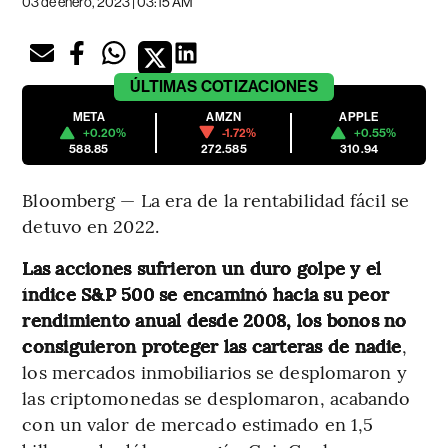
03 de enero, 2023 | 03:15 AM
ÚLTIMAS
COTIZACIONES
META
AMZN
APPLE
+0.20%
-1.72%
+0.55%
588.85
272.585
310.94
Bloomberg — La era de la rentabilidad fácil se
detuvo en 2022.
Las acciones sufrieron un duro golpe y el
índice S&P 500 se encaminó hacia su peor
rendimiento anual desde 2008, los bonos no
consiguieron proteger las carteras de nadie
,
los mercados inmobiliarios se desplomaron y
las criptomonedas se desplomaron, acabando
con un valor de mercado estimado en 1,5