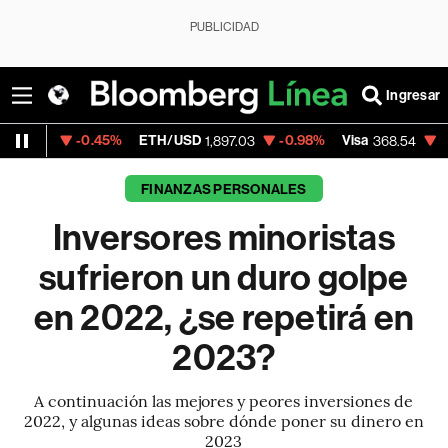
PUBLICIDAD
Ingresar
5%
ETH/USD
-0.98%
Visa
-0.28%
Mercado
1,897.03
368.54
FINANZAS PERSONALES
Inversores minoristas
sufrieron un duro golpe
en 2022, ¿se repetirá en
2023?
A continuación las mejores y peores inversiones de
2022, y algunas ideas sobre dónde poner su dinero en
2023