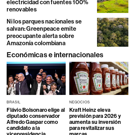
electricidad con fuentes 100%
renovables
Ni los parques nacionales se
salvan: Greenpeace emite
preocupante alerta sobre
Amazonía colombiana
Económicas e internacionales
BRASIL
NEGOCIOS
Flávio Bolsonaro elige al
Kraft Heinz eleva
diputado conservador
previsión para 2026 y
Alfredo Gaspar como
aumenta su inversión
candidato a la
para revitalizar sus
vicepresidencia
marcas