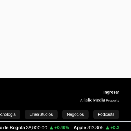
Ingresar
ecnología
Línea Studios
Negocios
Podcasts
38,900.00
Apple
313.305
USD COP
3,
+0.46%
+0.25%
English