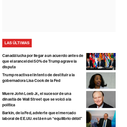
LAS ÚLTIMAS
Canadá lucha por llegar a un acuerdo antes de
que el arancel del 50% de Trump agrave la
disputa
Trump reactiva el intento de destituir a la
gobernadora Lisa Cook de la Fed
Muere John Loeb Jr., el sucesor de una
dinastía de Wall Street que se volcó a la
política
Barkin, de la Fed, advierte que el mercado
laboral de EE.UU. está en un “equilibrio débil”