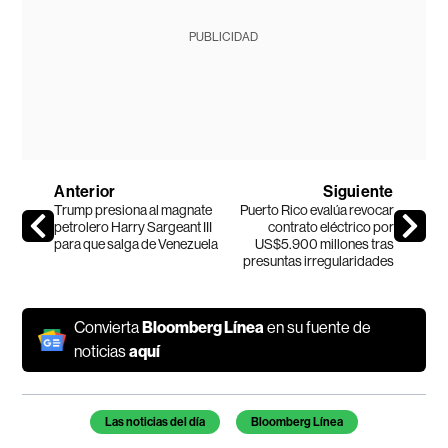
PUBLICIDAD
Anterior
Siguiente
Trump presiona al magnate
Puerto Rico evalúa revocar
petrolero Harry Sargeant III
contrato eléctrico por
para que salga de Venezuela
US$5.900 millones tras
presuntas irregularidades
Convierta
Bloomberg Línea
en su fuente de
noticias
aquí
Temas de este artículo
Las noticias del día
Bloomberg Línea