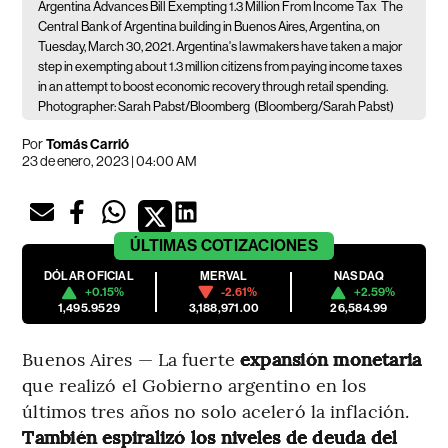
Argentina Advances Bill Exempting 1.3 Million From Income Tax
The
Central Bank of Argentina building in Buenos Aires, Argentina, on
Tuesday, March 30, 2021. Argentina's lawmakers have taken a major
step in exempting about 1.3 million citizens from paying income taxes
in an attempt to boost economic recovery through retail spending.
Photographer: Sarah Pabst/Bloomberg
(Bloomberg/Sarah Pabst)
Por
Tomás Carrió
23 de enero, 2023 | 04:00 AM
ÚLTIMAS
COTIZACIONES
DÓLAR OFICIAL
MERVAL
NASDAQ
+0.15%
-2.61%
+2.59%
1,495.9529
3,188,971.00
26,584.99
Buenos Aires — La fuerte
expansión monetaria
que realizó el Gobierno argentino en los
últimos tres años no solo aceleró la inflación.
También
espiralizó los niveles de deuda del