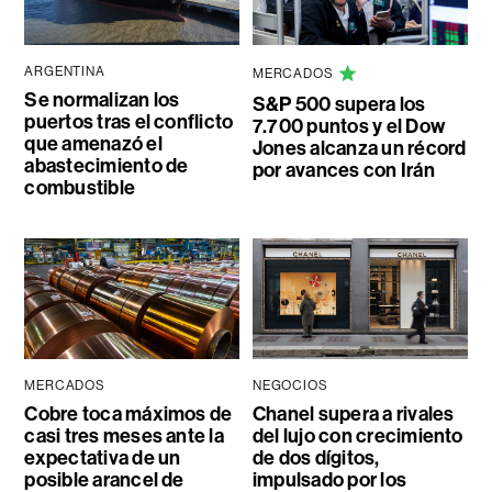
ARGENTINA
MERCADOS
Se normalizan los
S&P 500 supera los
puertos tras el conflicto
7.700 puntos y el Dow
que amenazó el
Jones alcanza un récord
abastecimiento de
por avances con Irán
combustible
MERCADOS
NEGOCIOS
Cobre toca máximos de
Chanel supera a rivales
casi tres meses ante la
del lujo con crecimiento
expectativa de un
de dos dígitos,
posible arancel de
impulsado por los