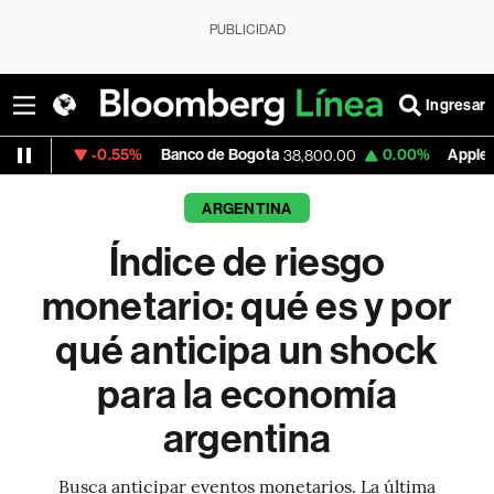
PUBLICIDAD
Ingresar
-0.55%
Banco de Bogota
0.00%
Apple
+
38,800.00
309.25
ARGENTINA
Índice de riesgo
monetario: qué es y por
qué anticipa un shock
para la economía
argentina
Busca anticipar eventos monetarios. La última