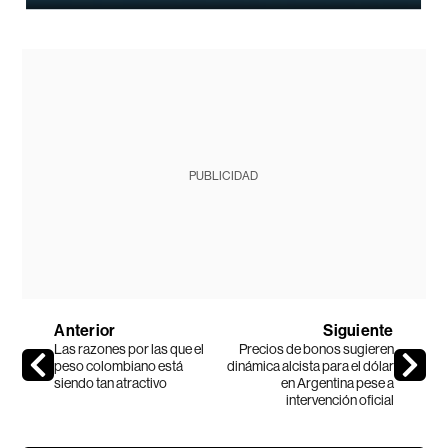
PUBLICIDAD
Anterior
Siguiente
Las razones por las que el
Precios de bonos sugieren
peso colombiano está
dinámica alcista para el dólar
siendo tan atractivo
en Argentina pese a
intervención oficial