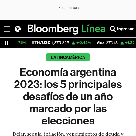
PUBLICIDAD
Ingresar
ETH/USD
+0.42%
Visa
+1.22%
MercadoLibr
1,875.325
370.13
LATINOAMÉRICA
Economía argentina
2023: los 5 principales
desafíos de un año
marcado por las
elecciones
Dólar, sequía, inflación, vencimientos de deuda y