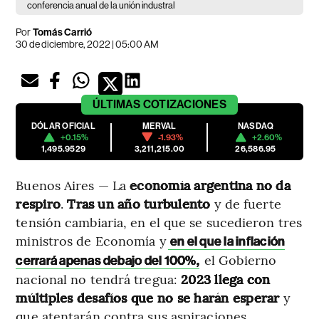
conferencia anual de la unión industral
Por
Tomás Carrió
30 de diciembre, 2022 | 05:00 AM
ÚLTIMAS
COTIZACIONES
DÓLAR OFICIAL
MERVAL
NASDAQ
+0.15%
-1.93%
+2.60%
1,495.9529
3,211,215.00
26,586.95
Buenos Aires — La
economía argentina no da
respiro
.
Tras un año turbulento
y de fuerte
tensión cambiaria, en el que se sucedieron tres
ministros de Economía y
en el que la inflación
el Gobierno
cerrará apenas debajo del 100%,
nacional no tendrá tregua:
2023 llega con
múltiples desafíos que no se harán esperar
y
que atentarán contra sus aspiraciones