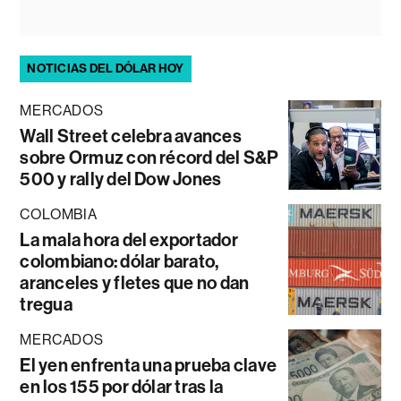
NOTICIAS DEL DÓLAR HOY
MERCADOS
Wall Street celebra avances
sobre Ormuz con récord del S&P
500 y rally del Dow Jones
COLOMBIA
La mala hora del exportador
colombiano: dólar barato,
aranceles y fletes que no dan
tregua
MERCADOS
El yen enfrenta una prueba clave
en los 155 por dólar tras la