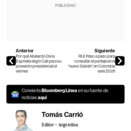
PUBLICIDAD
Anterior
Siguiente
Por qué Abelardo De la
RUI: Paso a paso para
Espriella eligió Cali para su
consultar el puntaje en el
posesión presidencial el
“nuevo Sisbén” en Colombia
viernes
este 2026
Convierta
Bloomberg Línea
en su fuente de
noticias
aquí
Tomás Carrió
Editor - Argentina