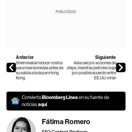
PUBLICIDAD
Anterior
Siguiente
Shein evalúa reducir costos
Asia cae por acciones de
para inversionistas antes de
chips, mientras petróleo baja
su salida a bolsa en Hong
por posible acuerdo entre
Kong
EE.UU. e Irán
Convierta
Bloomberg Línea
en su fuente de
noticias
aquí
Fátima Romero
SEO Content Producer