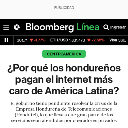
PUBLICIDAD
Ingresar
-1.77%
ETH/USD
-2.68%
Visa
-0.04%
1.71
1,831.473
366.13
CENTROAMÉRICA
¿Por qué los hondureños
pagan el internet más
caro de América Latina?
El gobierno tiene pendiente resolver la crisis de la
Empresa Hondureña de Telecomunicaciones
(Hondutel), lo que lleva a que gran parte de los
servicios sean atendidos por operadores privados