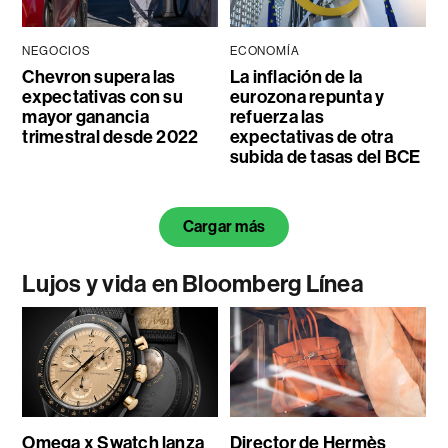
NEGOCIOS
ECONOMÍA
Chevron supera las
La inflación de la
expectativas con su
eurozona repunta y
mayor ganancia
refuerza las
trimestral desde 2022
expectativas de otra
subida de tasas del BCE
Cargar más
Lujos y vida en Bloomberg Línea
Omega x Swatch lanza
Director de Hermès