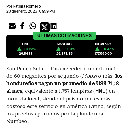
Por
Fátima Romero
23 de enero, 2023 | 01:59 PM
ÚLTIMAS
COTIZACIONES
HNL
NASDAQ
IBOVESPA
+0.23%
+1.00%
+0.47%
26.8433
25,373.85
177,999.00
San Pedro Sula — Para acceder a un internet
de 60 megabites por segundo (
Mbps
) o más,
los
hondureños pagan un promedio de US$ 71,18
al mes
, equivalente a 1.757 lempiras (
) en
HNL
moneda local, siendo el país donde es más
costoso este servicio en América Latina, según
los precios aportados por la plataforma
Numbeo.