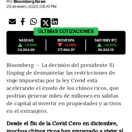
Por
Bloomberg News
25 de enero, 2023 | 08:10 PM
ÚLTIMAS
COTIZACIONES
NASDAQ
IBOVESPA
S&P/BMV IPC
+2.59%
-0.06%
+0.20%
26,584.99
177,894.97
66,833.16
Bloomberg — La decisión del presidente Xi
Jinping de desmantelar las restricciones de
viaje impuestas por la ley Covid está
acelerando el éxodo de los chinos ricos, que
podrían generar miles de millones en salidas
de capital al invertir en propiedades y activos
en el extranjero.
Desde el fin de la Covid Cero en diciembre,
muchos chinos ricos han empezado a viajar al