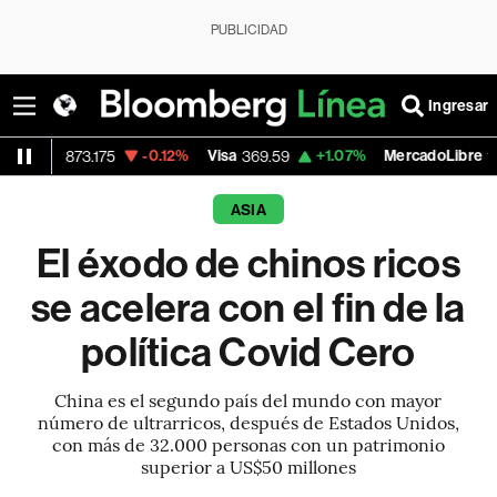
PUBLICIDAD
Ingresar
-0.12%
Visa
+1.07%
MercadoLibre
-0
175
369.59
1,890.05
ASIA
El éxodo de chinos ricos
se acelera con el fin de la
política Covid Cero
China es el segundo país del mundo con mayor
número de ultrarricos, después de Estados Unidos,
con más de 32.000 personas con un patrimonio
superior a US$50 millones