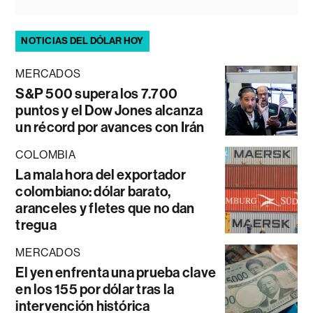
NOTICIAS DEL DÓLAR HOY
MERCADOS
S&P 500 supera los 7.700
puntos y el Dow Jones alcanza
un récord por avances con Irán
COLOMBIA
La mala hora del exportador
colombiano: dólar barato,
aranceles y fletes que no dan
tregua
MERCADOS
El yen enfrenta una prueba clave
en los 155 por dólar tras la
intervención histórica