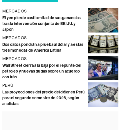
MERCADOS
El yen pierde casi la mitad de sus ganancias
tras la intervención conjunta de EE.UU. y
Japón
MERCADOS
Dos datos pondrán a prueba al dólar y a estas
tres monedas de América Latina
MERCADOS
Wall Street cierra a la baja por el repunte del
petróleo y nuevas dudas sobre un acuerdo
con Irán
PERÚ
Las proyecciones del precio del dólar en Perú
para el segundo semestre de 2026, según
analistas