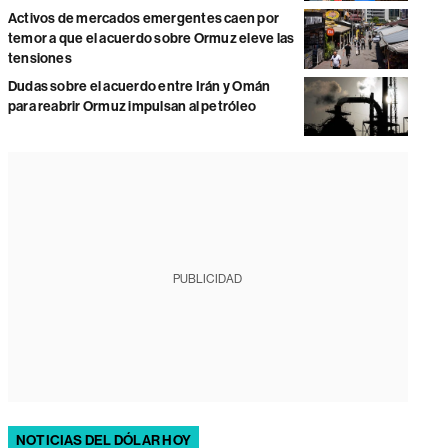
Activos de mercados emergentes caen por
temor a que el acuerdo sobre Ormuz eleve las
tensiones
Dudas sobre el acuerdo entre Irán y Omán
para reabrir Ormuz impulsan al petróleo
PUBLICIDAD
NOTICIAS DEL DÓLAR HOY