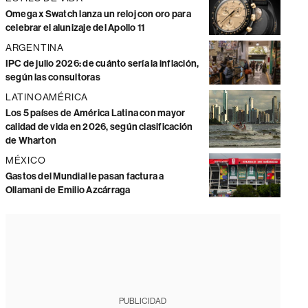
Omega x Swatch lanza un reloj con oro para
celebrar el alunizaje del Apollo 11
ARGENTINA
IPC de julio 2026: de cuánto sería la inflación,
según las consultoras
LATINOAMÉRICA
Los 5 países de América Latina con mayor
calidad de vida en 2026, según clasificación
de Wharton
MÉXICO
Gastos del Mundial le pasan factura a
Ollamani de Emilio Azcárraga
PUBLICIDAD