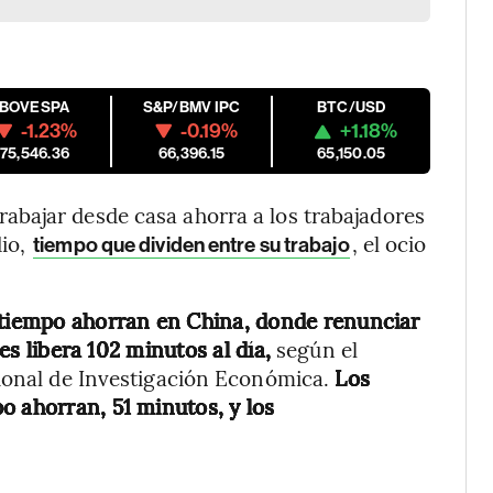
IBOVESPA
S&P/BMV IPC
BTC/USD
-1.23%
-0.19%
+1.18%
175,546.36
66,396.15
65,150.05
bajar desde casa ahorra a los trabajadores
dio,
, el ocio
tiempo que dividen entre su trabajo
s tiempo ahorran en China, donde renunciar
les libera 102 minutos al día,
según el
cional de Investigación Económica.
Los
o ahorran, 51 minutos, y los