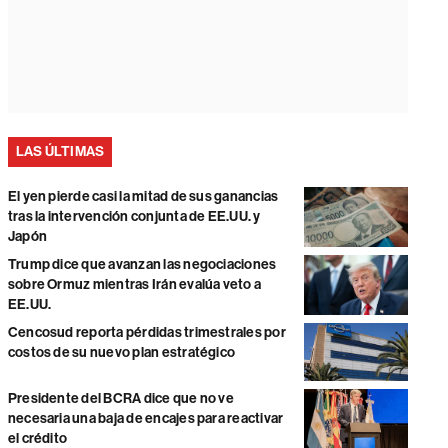
LAS ÚLTIMAS
El yen pierde casi la mitad de sus ganancias
tras la intervención conjunta de EE.UU. y
Japón
Trump dice que avanzan las negociaciones
sobre Ormuz mientras Irán evalúa veto a
EE.UU.
Cencosud reporta pérdidas trimestrales por
costos de su nuevo plan estratégico
Presidente del BCRA dice que no ve
necesaria una baja de encajes para reactivar
el crédito