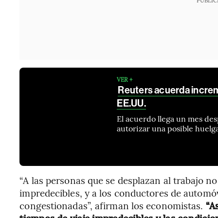
VER +
Reuters acuerda increm
EE.UU.
El acuerdo llega un mes des
autorizar una posible huelg
“A las personas que se desplazan al trabajo no
impredecibles, y a los conductores de automóv
congestionadas”, afirman los economistas.
“A
tiempos de viaje impredecibles y las condici