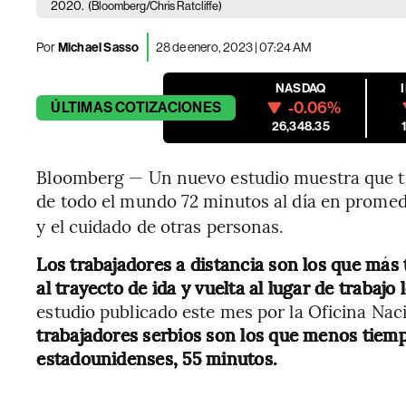
2020.
(Bloomberg/Chris Ratcliffe)
Por
Michael Sasso
28 de enero, 2023 | 07:24 AM
NASDAQ
-0.06%
ÚLTIMAS
COTIZACIONES
26,348.35
Bloomberg — Un nuevo estudio muestra que tra
de todo el mundo 72 minutos al día en prome
y el cuidado de otras personas.
Los trabajadores a distancia son los que má
al trayecto de ida y vuelta al lugar de trabajo 
estudio publicado este mes por la Oficina Na
trabajadores serbios son los que menos tiemp
estadounidenses, 55 minutos.