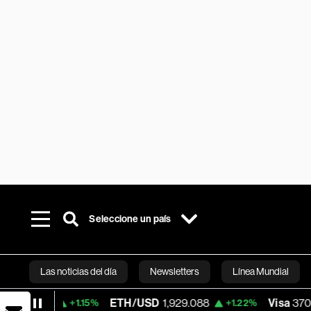
Seleccione un país
Las noticias del día
Newsletters
Línea Mundial
ETH/USD
1,929.088
Visa
370.47
+1.15%
+1.22%
+0.52
Bloomberg 