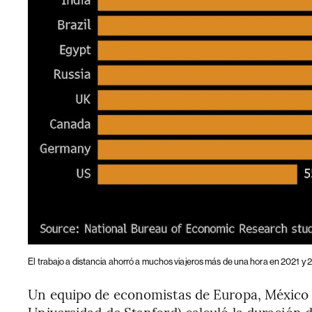
El trabajo a distancia ahorró a muchos viajeros más de una hora en 2021 y
Un equipo de economistas de Europa, México y
Universidad de Stanford) calculó la duración d