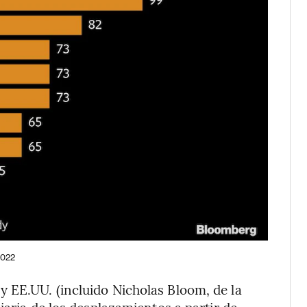
 2022
 EE.UU. (incluido Nicholas Bloom, de la
iaria de los desplazamientos a partir de