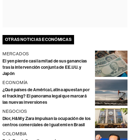
OTRAS NOTICIAS ECONÓMICAS
MERCADOS
El yen pierde casi la mitad de sus ganancias
tras la intervención conjunta de EE.UU. y
Japón
ECONOMÍA
¿Qué países de América Latina apuestan por
el fracking? El panorama legal que marcará
las nuevas inversiones
NEGOCIOS
Dior, H&M y Zara impulsan la ocupación de los
centros comerciales de Iguatemi en Brasil
COLOMBIA