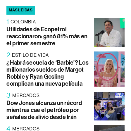
MÁS LEÍDAS
1
COLOMBIA
Utilidades de Ecopetrol
reaccionaron: ganó 81% más en
el primer semestre
2
ESTILO DE VIDA
¿Habrá secuela de ‘Barbie’? Los
millonarios sueldos de Margot
Robbie y Ryan Gosling
complican una nueva película
3
MERCADOS
Dow Jones alcanza un récord
mientras cae el petróleo por
señales de alivio desde Irán
4
MERCADOS