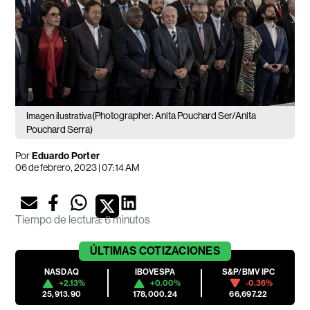
(Photographer: Anita Pouchard Ser/Anita
Imagen ilustrativa
Pouchard Serra)
Por
Eduardo Porter
06 de febrero, 2023 | 07:14 AM
Tiempo de lectura
:
6 minutos
ÚLTIMAS
COTIZACIONES
NASDAQ
IBOVESPA
S&P/BMV IPC
+2.13%
+0.00%
-0.36%
25,913.90
178,000.24
66,697.22