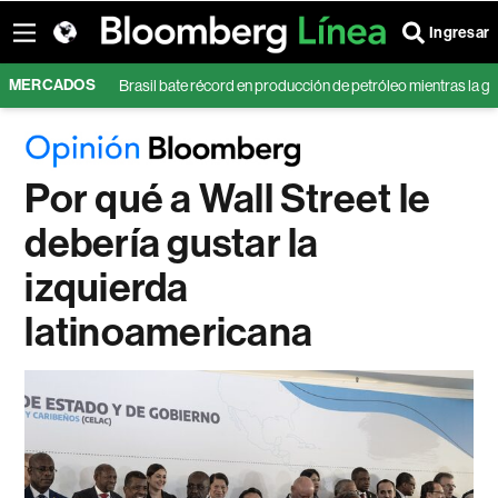
Ingresar
MERCADOS
tre
Brasil bate récord en producción de petróleo mientras la guerra en Irá
Por qué a Wall Street le
debería gustar la
izquierda
latinoamericana