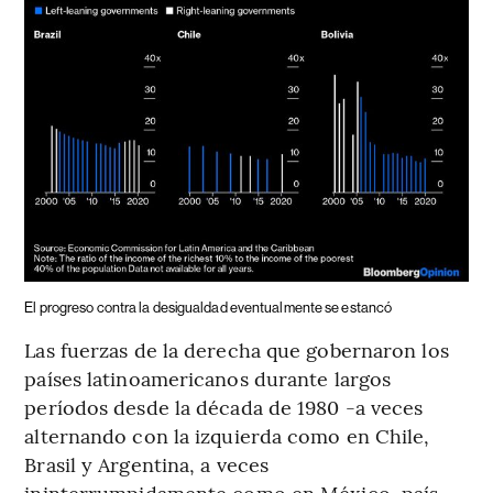
El progreso contra la desigualdad eventualmente se estancó
Las fuerzas de la derecha que gobernaron los
países latinoamericanos durante largos
períodos desde la década de 1980 -a veces
alternando con la izquierda como en Chile,
Brasil y Argentina, a veces
ininterrumpidamente como en México, país