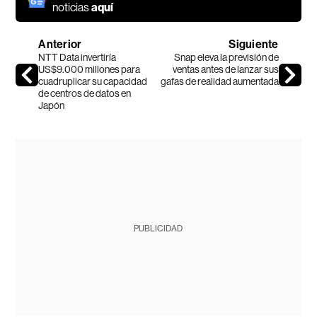
noticias
aquí
Anterior
Siguiente
NTT Data invertiría
Snap eleva la previsión de
US$9.000 millones para
ventas antes de lanzar sus
cuadruplicar su capacidad
gafas de realidad aumentada
de centros de datos en
Japón
PUBLICIDAD