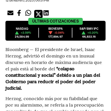
12 de febrero, 2023 | 06:31 PM
ÚLTIMAS
COTIZACIONES
NASDAQ
IBOVESPA
S&P/BMV IPC
+2.59%
-0.06%
+0.20%
26,584.99
177,894.97
66,833.16
Bloomberg — El presidente de Israel, Isaac
Herzog, advirtió el domingo en un inusual
discurso en horario de máxima audiencia que
el país está al borde del
“colapso
constitucional y social” debido a un plan del
Gobierno para reducir el poder del poder
judicial.
Herzog, conocido más por su fiabilidad que
por su alarmismo, se refería a la preocupación