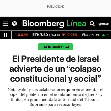
PUBLICIDAD
Ingresar
0.02%
ETH/USD
-0.06%
Visa
+1.07%
Merca
1,874.19
369.59
LATINOAMÉRICA
El Presidente de Israel
advierte de un “colapso
constitucional y social”
Netanyahu y sus colaboradores quieren aumentar el
papel del gobierno en el nombramiento de jueces y
limitar en gran medida la autoridad del Tribunal
Supremo para revocar leyes