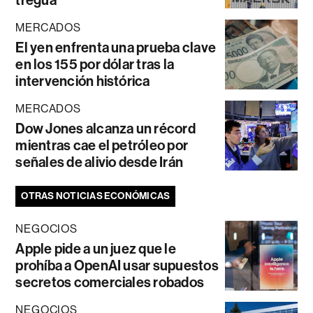
tregua
MERCADOS
El yen enfrenta una prueba clave
en los 155 por dólar tras la
intervención histórica
MERCADOS
Dow Jones alcanza un récord
mientras cae el petróleo por
señales de alivio desde Irán
OTRAS NOTICIAS ECONÓMICAS
NEGOCIOS
Apple pide a un juez que le
prohíba a OpenAI usar supuestos
secretos comerciales robados
NEGOCIOS