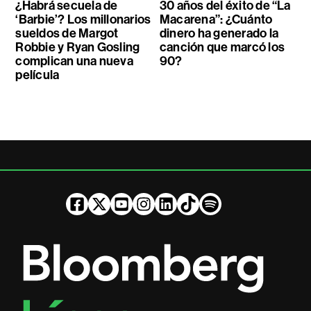
¿Habrá secuela de
30 años del éxito de “La
‘Barbie’? Los millonarios
Macarena”: ¿Cuánto
sueldos de Margot
dinero ha generado la
Robbie y Ryan Gosling
canción que marcó los
complican una nueva
90?
película