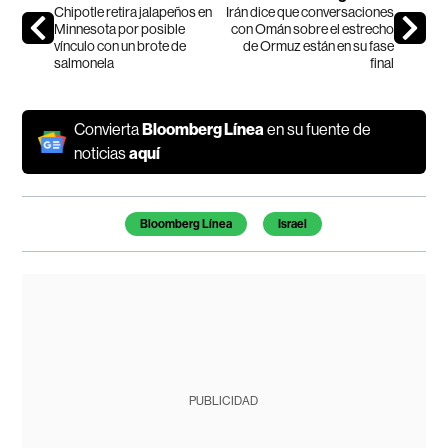
Chipotle retira jalapeños en
Irán dice que conversaciones
Minnesota por posible
con Omán sobre el estrecho
vínculo con un brote de
de Ormuz están en su fase
salmonela
final
Convierta
Bloomberg Línea
en su fuente de
noticias
aquí
Temas de este artículo
Bloomberg Línea
Israel
PUBLICIDAD