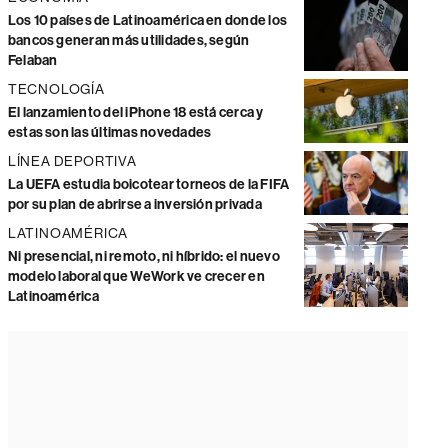
Los 10 países de Latinoamérica en donde los
bancos generan más utilidades, según
Felaban
TECNOLOGÍA
El lanzamiento del iPhone 18 está cerca y
estas son las últimas novedades
LÍNEA DEPORTIVA
La UEFA estudia boicotear torneos de la FIFA
por su plan de abrirse a inversión privada
LATINOAMÉRICA
Ni presencial, ni remoto, ni híbrido: el nuevo
modelo laboral que WeWork ve crecer en
Latinoamérica