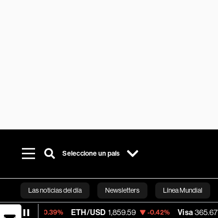
Seleccione un país
Las noticias del día
Newsletters
Línea Mundial
ETH/USD
1,859.59
Visa
365.67
-0.39%
-0.42%
-0.13%
Bloomberg 