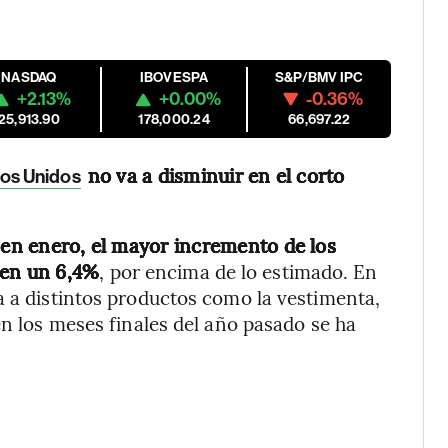
NASDAQ
IBOVESPA
S&P/BMV IPC
+2.13%
+0.00%
-0.36%
25,913.90
178,000.24
66,697.22
no va a disminuir en el corto
os Unidos
n enero, el mayor incremento de los
 en un 6,4%
, por encima de lo estimado. En
a a distintos productos como la vestimenta,
en los meses finales del año pasado se ha