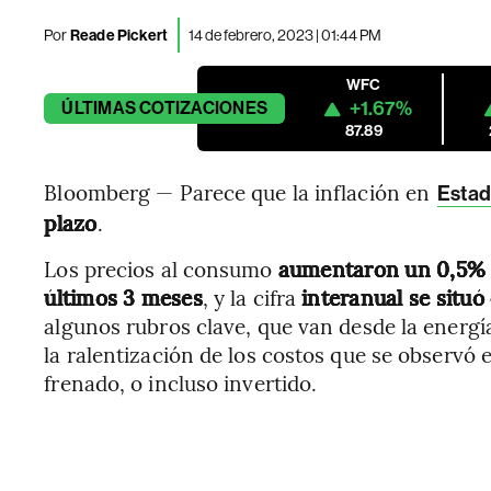
Por
Reade Pickert
14 de febrero, 2023 | 01:44 PM
WFC
+1.67%
ÚLTIMAS
COTIZACIONES
87.89
Bloomberg — Parece que la inflación en
Estad
plazo
.
Los precios al consumo
aumentaron un 0,5% e
últimos 3 meses
, y la cifra
interanual se situó
algunos rubros clave, que van desde la energí
la ralentización de los costos que se observó 
frenado, o incluso invertido.