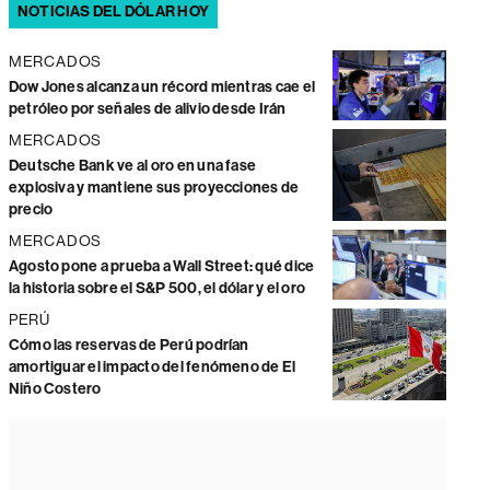
NOTICIAS DEL DÓLAR HOY
MERCADOS
Dow Jones alcanza un récord mientras cae el
petróleo por señales de alivio desde Irán
MERCADOS
Deutsche Bank ve al oro en una fase
explosiva y mantiene sus proyecciones de
precio
MERCADOS
Agosto pone a prueba a Wall Street: qué dice
la historia sobre el S&P 500, el dólar y el oro
PERÚ
Cómo las reservas de Perú podrían
amortiguar el impacto del fenómeno de El
Niño Costero