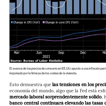
El avance de los precios de consumo en EE.UU. apunta a una inflación per
impulsado por la firmeza de los costes de la vivienda.
Esto demuestra que
las tensiones en los pre
economía del mundo, algo que la Fed está es
mercado laboral sorprendentemente sólido
, 
banco central continuará elevando las tasas 