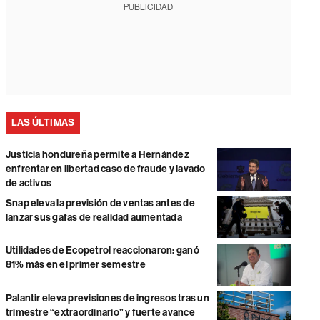
PUBLICIDAD
LAS ÚLTIMAS
Justicia hondureña permite a Hernández
enfrentar en libertad caso de fraude y lavado
de activos
Snap eleva la previsión de ventas antes de
lanzar sus gafas de realidad aumentada
Utilidades de Ecopetrol reaccionaron: ganó
81% más en el primer semestre
Palantir eleva previsiones de ingresos tras un
trimestre “extraordinario” y fuerte avance