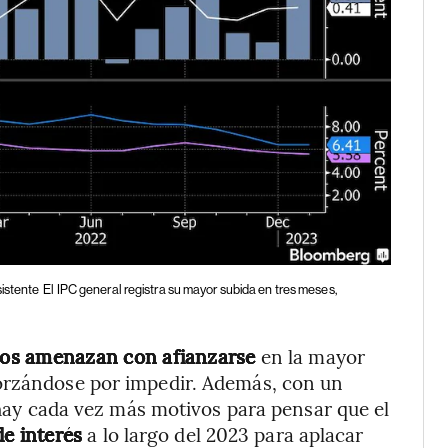
sistente
El IPC general registra su mayor subida en tres meses,
cios amenazan con afianzarse
en la mayor
forzándose por impedir. Además, con un
hay cada vez más motivos para pensar que el
de interés
a lo largo del 2023 para aplacar