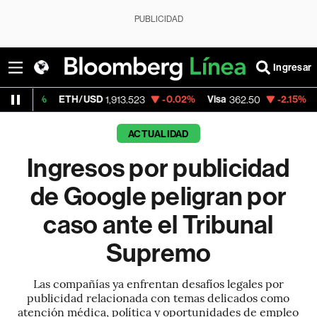
PUBLICIDAD
Ingresar
ETH/USD
-0.02%
Visa
-2.15%
MercadoLibre
1,913.523
362.50
ACTUALIDAD
Ingresos por publicidad
de Google peligran por
caso ante el Tribunal
Supremo
Las compañías ya enfrentan desafíos legales por
publicidad relacionada con temas delicados como
atención médica, política y oportunidades de empleo