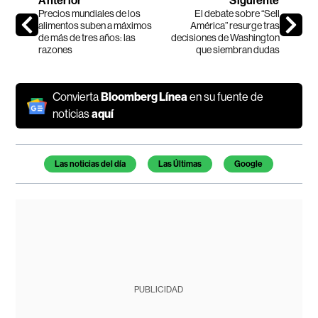
Anterior
Siguiente
Precios mundiales de los
El debate sobre “Sell
alimentos suben a máximos
América” resurge tras
de más de tres años: las
decisiones de Washington
razones
que siembran dudas
Convierta
Bloomberg Línea
en su fuente de
noticias
aquí
Temas de este artículo
Las noticias del día
Las Últimas
Google
PUBLICIDAD