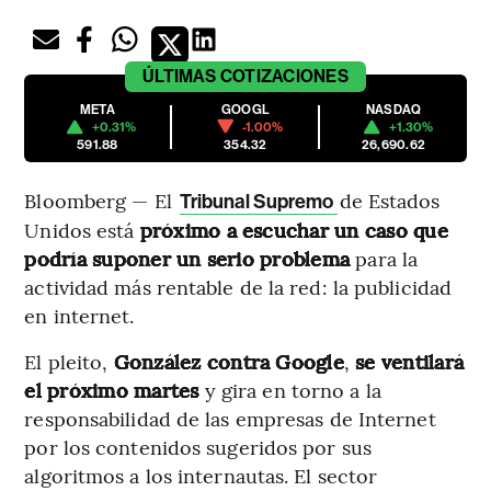
ÚLTIMAS
COTIZACIONES
META
GOOGL
NASDAQ
+0.31%
-1.00%
+1.30%
591.88
354.32
26,690.62
Bloomberg — El
de Estados
Tribunal Supremo
Unidos está
próximo a escuchar un caso que
podría suponer un serio problema
para la
actividad más rentable de la red: la publicidad
en internet.
El pleito,
González contra Google
,
se ventilará
el próximo martes
y gira en torno a la
responsabilidad de las empresas de Internet
por los contenidos sugeridos por sus
algoritmos a los internautas. El sector