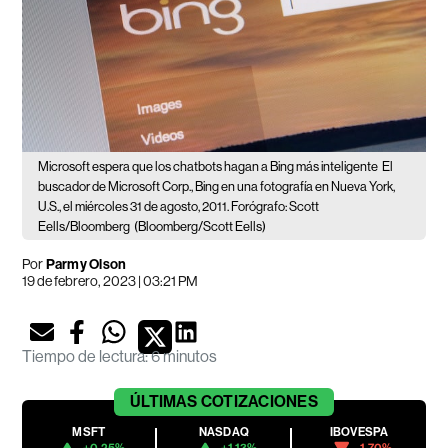
Microsoft espera que los chatbots hagan a Bing más inteligente
El
buscador de Microsoft Corp., Bing en una fotografía en Nueva York,
U.S., el miércoles 31 de agosto, 2011. Forógrafo: Scott
Eells/Bloomberg
(Bloomberg/Scott Eells)
Por
Parmy Olson
19 de febrero, 2023 | 03:21 PM
Tiempo de lectura
:
6 minutos
ÚLTIMAS
COTIZACIONES
MSFT
NASDAQ
IBOVESPA