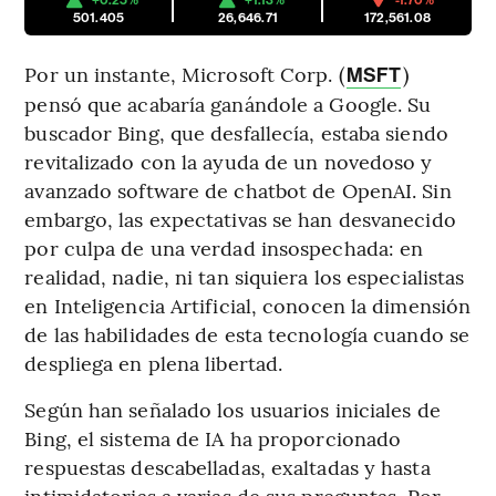
+0.25%
+1.13%
-1.70%
501.405
26,646.71
172,561.08
Por un instante, Microsoft Corp. (
)
MSFT
pensó que acabaría ganándole a Google. Su
buscador Bing, que desfallecía, estaba siendo
revitalizado con la ayuda de un novedoso y
avanzado software de chatbot de OpenAI. Sin
embargo, las expectativas se han desvanecido
por culpa de una verdad insospechada: en
realidad, nadie, ni tan siquiera los especialistas
en Inteligencia Artificial, conocen la dimensión
de las habilidades de esta tecnología cuando se
despliega en plena libertad.
Según han señalado los usuarios iniciales de
Bing, el sistema de IA ha proporcionado
respuestas descabelladas, exaltadas y hasta
intimidatorias a varias de sus preguntas. Por