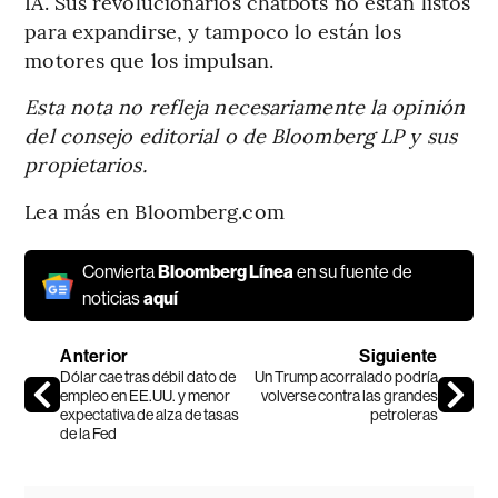
IA. Sus revolucionarios chatbots no están listos
para expandirse, y tampoco lo están los
motores que los impulsan.
Esta nota no refleja necesariamente la opinión
del consejo editorial o de Bloomberg LP y sus
propietarios.
Lea más en Bloomberg.com
Convierta
Bloomberg Línea
en su fuente de
noticias
aquí
Anterior
Siguiente
Dólar cae tras débil dato de
Un Trump acorralado podría
empleo en EE.UU. y menor
volverse contra las grandes
expectativa de alza de tasas
petroleras
de la Fed