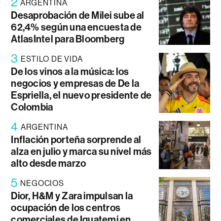
2
ARGENTINA
Desaprobación de Milei sube al
62,4% según una encuesta de
AtlasIntel para Bloomberg
3
ESTILO DE VIDA
De los vinos a la música: los
negocios y empresas de De la
Espriella, el nuevo presidente de
Colombia
4
ARGENTINA
Inflación porteña sorprende al
alza en julio y marca su nivel más
alto desde marzo
5
NEGOCIOS
Dior, H&M y Zara impulsan la
ocupación de los centros
comerciales de Iguatemi en