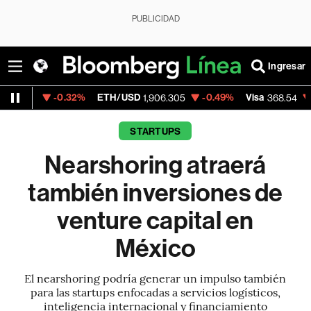
PUBLICIDAD
Ingresar
.32%
ETH/USD
-0.49%
Visa
-0.28%
Merc
1,906.305
368.54
STARTUPS
Nearshoring atraerá
también inversiones de
venture capital en
México
El nearshoring podría generar un impulso también
para las startups enfocadas a servicios logísticos,
inteligencia internacional y financiamiento