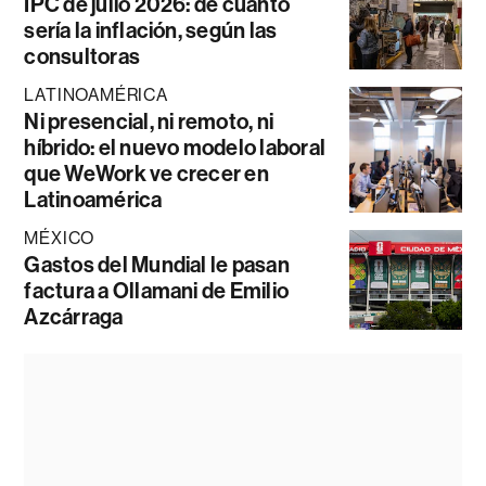
IPC de julio 2026: de cuánto
sería la inflación, según las
consultoras
LATINOAMÉRICA
Ni presencial, ni remoto, ni
híbrido: el nuevo modelo laboral
que WeWork ve crecer en
Latinoamérica
MÉXICO
Gastos del Mundial le pasan
factura a Ollamani de Emilio
Azcárraga