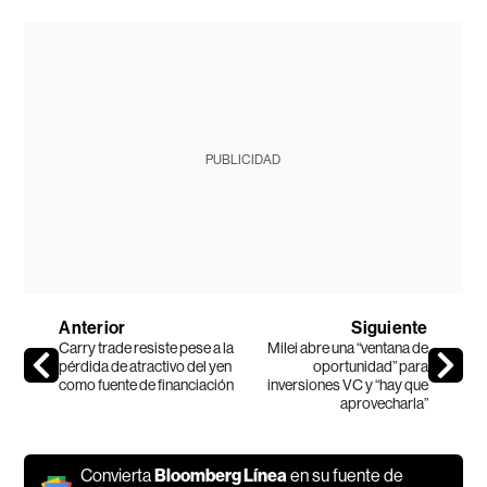
PUBLICIDAD
Anterior
Siguiente
Carry trade resiste pese a la
Milei abre una “ventana de
pérdida de atractivo del yen
oportunidad” para
como fuente de financiación
inversiones VC y “hay que
aprovecharla”
Convierta
Bloomberg Línea
en su fuente de