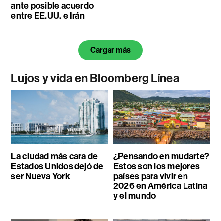
ante posible acuerdo
entre EE.UU. e Irán
Cargar más
Lujos y vida en Bloomberg Línea
La ciudad más cara de
¿Pensando en mudarte?
Estados Unidos dejó de
Estos son los mejores
ser Nueva York
países para vivir en
2026 en América Latina
y el mundo