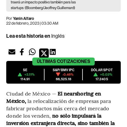
traerá un impacto positivo también para las
startups
(Bloomberg/Jeoffrey Guillemard)
Por
Yanin Alfaro
22 de febrero, 2023 | 03:30 AM
Lea esta historia en
Inglés
ÚLTIMAS
COTIZACIONES
SE
S&P/BMV IPC
DÓLAR SPOT
+3.11%
-0.46%
+0.03%
114.91
66,525.18
17.2405
Ciudad de México —
El nearshoring en
México,
la relocalización de empresas para
fabricar productos más cerca del mercado
donde los venden,
no sólo impulsará la
inversión extranjera directa, sino también la