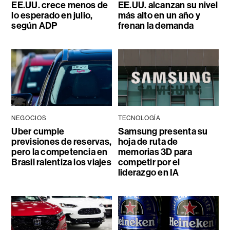
EE.UU. crece menos de
EE.UU. alcanzan su nivel
lo esperado en julio,
más alto en un año y
según ADP
frenan la demanda
NEGOCIOS
TECNOLOGÍA
Uber cumple
Samsung presenta su
previsiones de reservas,
hoja de ruta de
pero la competencia en
memorias 3D para
Brasil ralentiza los viajes
competir por el
liderazgo en IA