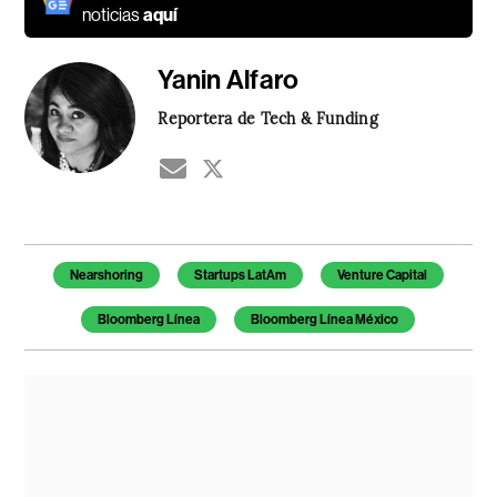
noticias
aquí
Yanin Alfaro
Reportera de Tech & Funding
Temas de este artículo
Nearshoring
Startups LatAm
Venture Capital
Bloomberg Línea
Bloomberg Línea México