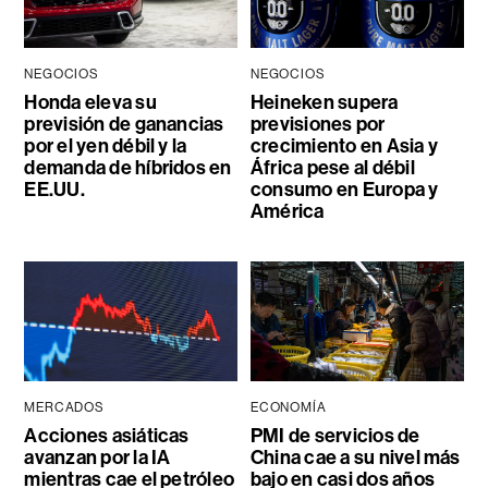
NEGOCIOS
NEGOCIOS
Honda eleva su
Heineken supera
previsión de ganancias
previsiones por
por el yen débil y la
crecimiento en Asia y
demanda de híbridos en
África pese al débil
EE.UU.
consumo en Europa y
América
MERCADOS
ECONOMÍA
Acciones asiáticas
PMI de servicios de
avanzan por la IA
China cae a su nivel más
mientras cae el petróleo
bajo en casi dos años