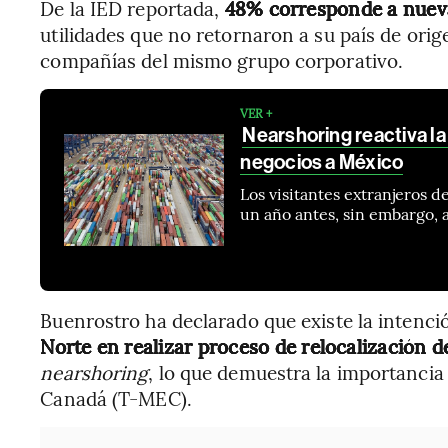
De la IED reportada,
48% corresponde a nueva
utilidades que no retornaron a su país de ori
compañías del mismo grupo corporativo.
VER +
Nearshoring reactiva la
negocios a México
Los visitantes extranjeros 
un año antes, sin embargo,
Buenrostro ha declarado que existe la intenc
Norte en realizar proceso de relocalización d
nearshoring
, lo que demuestra la importancia
Canadá (T-MEC).