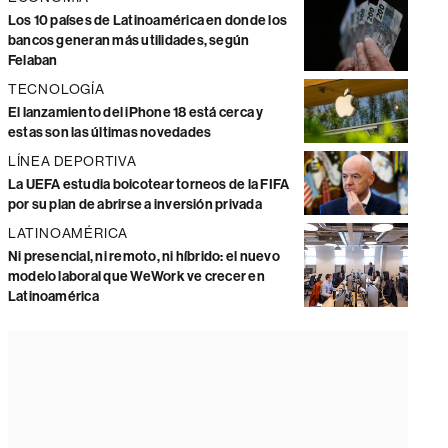
Los 10 países de Latinoamérica en donde los
bancos generan más utilidades, según
Felaban
TECNOLOGÍA
El lanzamiento del iPhone 18 está cerca y
estas son las últimas novedades
LÍNEA DEPORTIVA
La UEFA estudia boicotear torneos de la FIFA
por su plan de abrirse a inversión privada
LATINOAMÉRICA
Ni presencial, ni remoto, ni híbrido: el nuevo
modelo laboral que WeWork ve crecer en
Latinoamérica