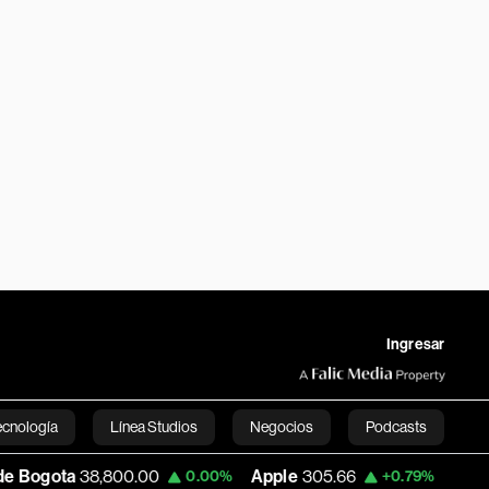
Ingresar
ecnología
Línea Studios
Negocios
Podcasts
a
38,800.00
Apple
305.66
USD COP
3,2
0.00%
+0.79%
English