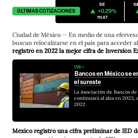
SE
S
+0.29%
ÚLTIMAS
COTIZACIONES
111.47
Ciudad de México — En medio de una efervesc
buscan relocalizarse en el país para acceder
registró en 2022 la mejor cifra de Inversión E
VER +
Bancos en México se en
el sureste
La Asociación de Bancos de 
continuará al alza en 2023
2022
México registró una cifra preliminar de IED d