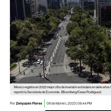
México registra en 2022 mejor cifra de inversión extranjera en siete años
reportó la Secretaría de Economía.
(Bloomberg/Cesar Rodriguez)
Por
Zenyazen Flores
08 de febrero, 2023 | 08:44 PM