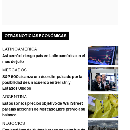
OTRAS NOTICIAS ECONÓMICAS
LATINOAMÉRICA
Así cerró el riesgo país en Latinoamérica en el
mes de julio
MERCADOS
S&P 500 alcanza un récord impulsado por la
posibilidad de un acuerdo entre Irán y
Estados Unidos
ARGENTINA
Estos son los precios objetivo de Wall Street
para las acciones de MercadoLibre previo a su
balance
NEGOCIOS