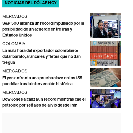
NOTICIAS DEL DÓLAR HOY
MERCADOS
S&P 500 alcanza un récord impulsado por la
posibilidad de un acuerdo entre Irán y
Estados Unidos
COLOMBIA
La mala hora del exportador colombiano:
dólar barato, aranceles y fletes que no dan
tregua
MERCADOS
El yen enfrenta una prueba clave en los 155
por dólar tras la intervención histórica
MERCADOS
Dow Jones alcanza un récord mientras cae el
petróleo por señales de alivio desde Irán