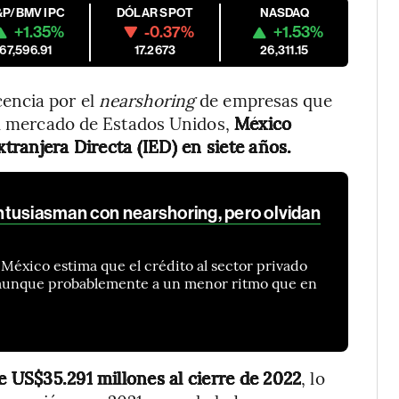
&P/BMV IPC
DÓLAR SPOT
NASDAQ
+1.35%
-0.37%
+1.53%
67,596.91
17.2673
26,311.15
encia por el
nearshoring
de empresas que
 al mercado de Estados Unidos,
México
xtranjera Directa (IED) en siete años.
tusiasman con nearshoring, pero olvidan
México estima que el crédito al sector privado
, aunque probablemente a un menor ritmo que en
e US$35.291 millones al cierre de 2022
, lo