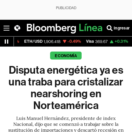
PUBLICIDAD
Ingresar
ETH/USD
-0.49%
Visa
+0.31%
MercadoLibr
1,906.418
369.67
ECONOMÍA
Disputa energética ya es
una traba para cristalizar
nearshoring en
Norteamérica
Luis Manuel Hernández, presidente de index
Nacional, dijo que se comenzó a trabajar sobre la
sustitución de importaciones y descartó recesión en