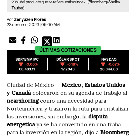
20% del producto que se refiera, estimó index.
(Bloomberg/Shelby
Tauber)
Por
Zenyazen Flores
23 de enero, 2023 | 05:00 AM
ÚLTIMAS
COTIZACIONES
S&P/BMV IPC
DÓLAR SPOT
NASDAQ
-0.06%
-0.18%
-0.07%
66,483.11
17.2043
26,344.03
Ciudad de México —
México, Estados Unidos
y Canadá
colocaron en su agenda de trabajo al
nearshoring
como una necesidad para
Norteamérica y trazaron la ruta para cristalizar
las inversiones, sin embargo, la
disputa
energética
ya se ha convertido en una traba
para la inversión en la región, dijo a
Bloomberg