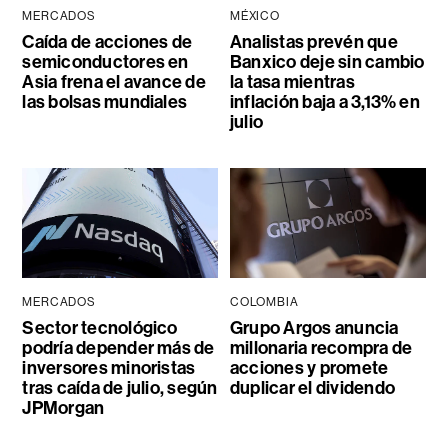
MERCADOS
MÉXICO
Caída de acciones de
Analistas prevén que
semiconductores en
Banxico deje sin cambio
Asia frena el avance de
la tasa mientras
las bolsas mundiales
inflación baja a 3,13% en
julio
MERCADOS
COLOMBIA
Sector tecnológico
Grupo Argos anuncia
podría depender más de
millonaria recompra de
inversores minoristas
acciones y promete
tras caída de julio, según
duplicar el dividendo
JPMorgan