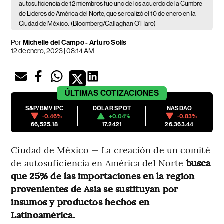
autosuficiencia de 12 miembros fue uno de los acuerdo de la Cumbre
de Líderes de América del Norte, que se realizó el 10 de enero en la
Ciudad de México.
(Bloomberg/Callaghan O'Hare)
Por
Michelle del Campo
-
Arturo Solís
12 de enero, 2023 | 08:14 AM
ÚLTIMAS
COTIZACIONES
S&P/BMV IPC
DÓLAR SPOT
NASDAQ
-0.46%
+0.04%
-0.83%
66,525.18
17.2421
26,363.44
Ciudad de México — La creación de un comité
de autosuficiencia en América del Norte
busca
que 25% de las importaciones en la región
provenientes de Asia se sustituyan por
insumos y productos hechos en
Latinoamérica.