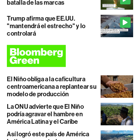
batalla de las marcas
Trump afirma que EE.UU.
"mantendrá el estrecho" y lo
controlará
El Niño obliga a la caficultura
centroamericana a replantear su
modelo de producción
La ONU advierte que El Niño
podría agravar el hambre en
América Latina y el Caribe
Así logró este país de América