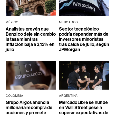
MÉXICO
MERCADOS
Analistas prevén que
Sector tecnológico
Banxico deje sin cambio
podría depender más de
la tasa mientras
inversores minoristas
inflación baja a 3,13% en
tras caída de julio, según
julio
JPMorgan
COLOMBIA
ARGENTINA
Grupo Argos anuncia
MercadoLibre se hunde
millonaria recompra de
en Wall Street pese a
acciones y promete
superar expectativas de