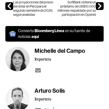
Las proyecciones del precio
SoftBank obtiene un
del dólar en Perú para el
préstamo de US$10.000
segundo semestre de 2026,
millones respaldado por su
según analistas
participación en OpenAI
Convierta
Bloomberg Línea
en su fuente de
noticias
aquí
Michelle del Campo
Reportera
Arturo Solís
Reportero