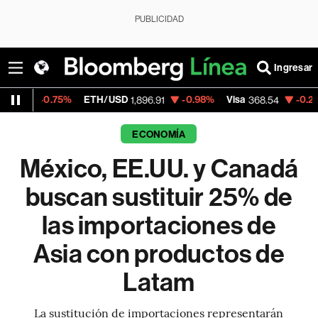
PUBLICIDAD
Ingresar
%
ETH/USD
-0.98%
Visa
-0.28%
MercadoL
1,896.91
368.54
ECONOMÍA
México, EE.UU. y Canadá
buscan sustituir 25% de
las importaciones de
Asia con productos de
Latam
La sustitución de importaciones representarán