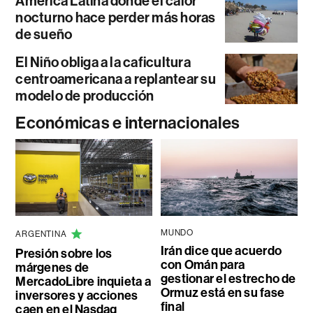
América Latina donde el calor
nocturno hace perder más horas
de sueño
El Niño obliga a la caficultura
centroamericana a replantear su
modelo de producción
Económicas e internacionales
MUNDO
ARGENTINA
Irán dice que acuerdo
Presión sobre los
con Omán para
márgenes de
gestionar el estrecho de
MercadoLibre inquieta a
Ormuz está en su fase
inversores y acciones
final
caen en el Nasdaq