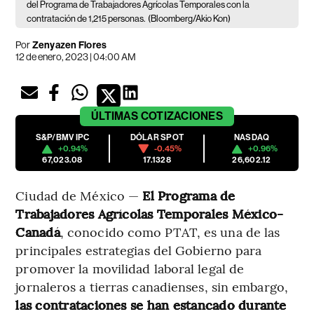
del Programa de Trabajadores Agrícolas Temporales con la
contratación de 1,215 personas.
(Bloomberg/Akio Kon)
Por
Zenyazen Flores
12 de enero, 2023 | 04:00 AM
ÚLTIMAS
COTIZACIONES
S&P/BMV IPC
DÓLAR SPOT
NASDAQ
+0.94%
-0.45%
+0.96%
67,023.08
17.1328
26,602.12
Ciudad de México —
El Programa de
Trabajadores Agrícolas Temporales México-
Canadá
, conocido como PTAT, es una de las
principales estrategias del Gobierno para
promover la movilidad laboral legal de
jornaleros a tierras canadienses, sin embargo,
las contrataciones se han estancado durante