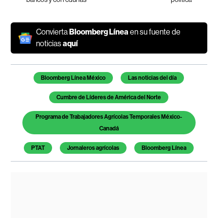
Convierta
Bloomberg Línea
en su fuente de
noticias
aquí
Temas de este artículo
Bloomberg Línea México
Las noticias del día
Cumbre de Líderes de América del Norte
Programa de Trabajadores Agrícolas Temporales México-
Canadá
PTAT
Jornaleros agrícolas
Bloomberg Línea