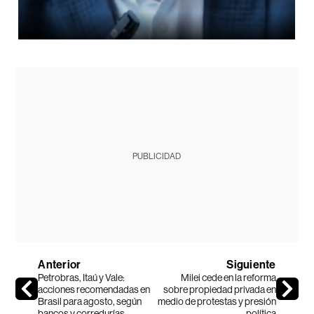
PUBLICIDAD
Anterior
Siguiente
Petrobras, Itaú y Vale:
Milei cede en la reforma
acciones recomendadas en
sobre propiedad privada en
Brasil para agosto, según
medio de protestas y presión
bancos y corredurías
política