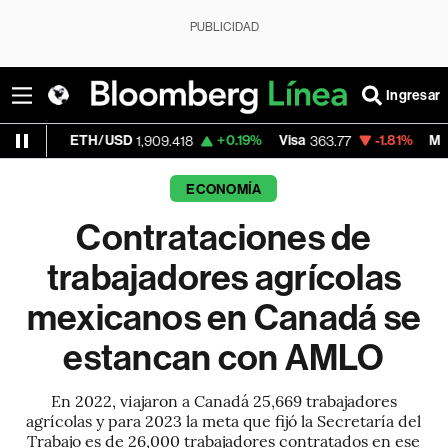
PUBLICIDAD
Ingresar
H/USD
+0.19%
Visa
-1.81%
MercadoLibre
1,909.418
363.77
1,
ECONOMÍA
Contrataciones de
trabajadores agrícolas
mexicanos en Canadá se
estancan con AMLO
En 2022, viajaron a Canadá 25,669 trabajadores
agrícolas y para 2023 la meta que fijó la Secretaría del
Trabajo es de 26,000 trabajadores contratados en ese