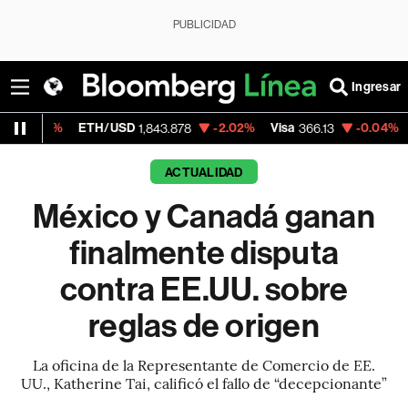
PUBLICIDAD
Ingresar
ETH/USD
-2.02%
Visa
-0.04%
MercadoLibr
1,843.878
366.13
ACTUALIDAD
México y Canadá ganan
finalmente disputa
contra EE.UU. sobre
reglas de origen
La oficina de la Representante de Comercio de EE.
UU., Katherine Tai, calificó el fallo de “decepcionante”