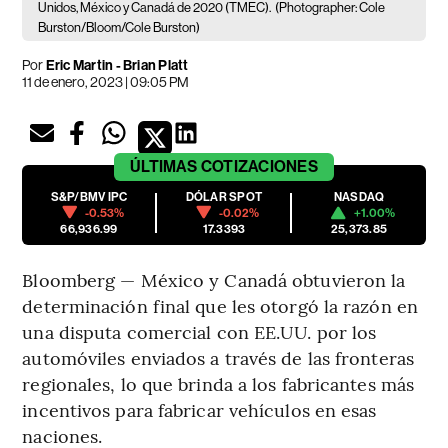
Unidos, México y Canadá de 2020 (TMEC).
(Photographer: Cole
Burston/Bloom/Cole Burston)
Por
Eric Martin - Brian Platt
11 de enero, 2023 | 09:05 PM
ÚLTIMAS
COTIZACIONES
S&P/BMV IPC
DÓLAR SPOT
NASDAQ
-0.53%
-0.02%
+1.00%
66,936.99
17.3393
25,373.85
Bloomberg — México y Canadá obtuvieron la
determinación final que les otorgó la razón en
una disputa comercial con EE.UU. por los
automóviles enviados a través de las fronteras
regionales, lo que brinda a los fabricantes más
incentivos para fabricar vehículos en esas
naciones.