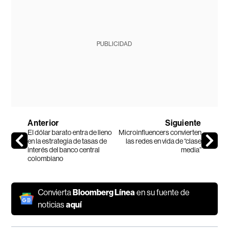
PUBLICIDAD
Anterior
Siguiente
El dólar barato entra de lleno
Microinfluencers convierten
en la estrategia de tasas de
las redes en vida de “clase
interés del banco central
media”
colombiano
Convierta
Bloomberg Línea
en su fuente de
noticias
aquí