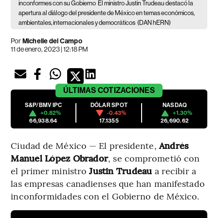
inconformes con su Gobierno
El ministro Justin Trudeau destacó la
apertura al diálogo del presidente de México en temas económicos,
ambientales, internacionales y democráticos
(DAN hERN)
Por
Michelle del Campo
11 de enero, 2023 | 12:18 PM
ÚLTIMAS
COTIZACIONES
S&P/BMV IPC
DÓLAR SPOT
NASDAQ
+0.82%
-0.43%
+1.30%
66,938.64
17.1355
26,690.62
Ciudad de México — El presidente,
Andrés
Manuel López Obrador
, se comprometió con
el primer ministro
Justin Trudeau
a recibir a
las empresas canadienses que han manifestado
inconformidades con el Gobierno de México.