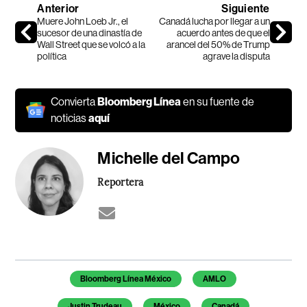
Anterior
Siguiente
Muere John Loeb Jr., el
Canadá lucha por llegar a un
sucesor de una dinastía de
acuerdo antes de que el
Wall Street que se volcó a la
arancel del 50% de Trump
política
agrave la disputa
Convierta
Bloomberg Línea
en su fuente de
noticias
aquí
Michelle del Campo
Reportera
Temas de este artículo
Bloomberg Línea México
AMLO
Justin Trudeau
México
Canadá