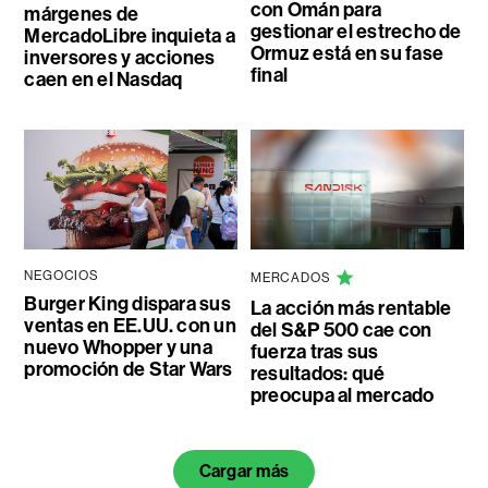
con Omán para
márgenes de
gestionar el estrecho de
MercadoLibre inquieta a
Ormuz está en su fase
inversores y acciones
final
caen en el Nasdaq
NEGOCIOS
MERCADOS
Burger King dispara sus
La acción más rentable
ventas en EE.UU. con un
del S&P 500 cae con
nuevo Whopper y una
fuerza tras sus
promoción de Star Wars
resultados: qué
preocupa al mercado
Cargar más