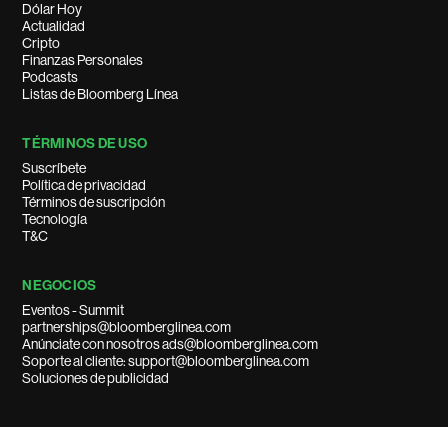
Dólar Hoy
Actualidad
Cripto
Finanzas Personales
Podcasts
Listas de Bloomberg Línea
TÉRMINOS DE USO
Suscríbete
Política de privacidad
Términos de suscripción
Tecnología
T&C
NEGOCIOS
Eventos - Summit
partnerships@bloomberglinea.com
Anúnciate con nosotros ads@bloomberglinea.com
Soporte al cliente: support@bloomberglinea.com
Soluciones de publicidad