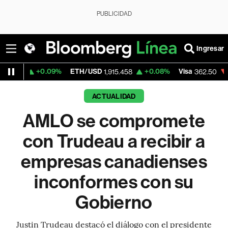
PUBLICIDAD
Ingresar
09%
ETH/USD
+0.08%
Visa
-2.15%
Merca
1,915.458
362.50
ACTUALIDAD
AMLO se compromete
con Trudeau a recibir a
empresas canadienses
inconformes con su
Gobierno
Justin Trudeau destacó el diálogo con el presidente