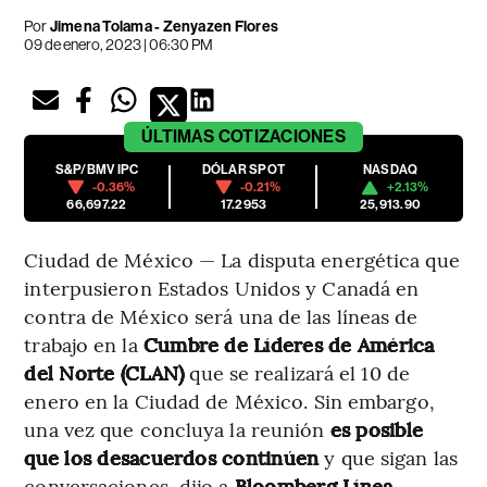
Por
Jimena Tolama
-
Zenyazen Flores
09 de enero, 2023 | 06:30 PM
ÚLTIMAS
COTIZACIONES
S&P/BMV IPC
DÓLAR SPOT
NASDAQ
-0.36%
-0.21%
+2.13%
66,697.22
17.2953
25,913.90
Ciudad de México — La disputa energética que
interpusieron Estados Unidos y Canadá en
contra de México será una de las líneas de
trabajo en la
Cumbre de Líderes de América
del Norte (CLAN)
que se realizará el 10 de
enero en la Ciudad de México.
Sin embargo,
una vez que concluya la reunión
es posible
que los desacuerdos continúen
y que sigan las
conversaciones, dijo a
Bloomberg Línea