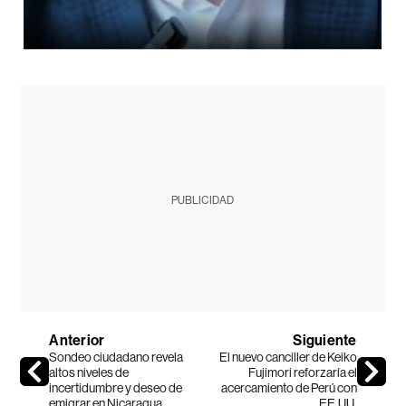
PUBLICIDAD
Anterior
Siguiente
Sondeo ciudadano revela
El nuevo canciller de Keiko
altos niveles de
Fujimori reforzaría el
incertidumbre y deseo de
acercamiento de Perú con
emigrar en Nicaragua
EE.UU.