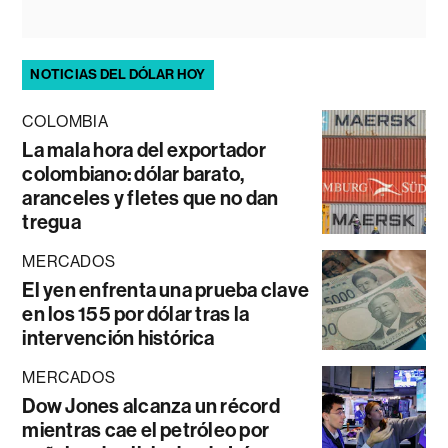
NOTICIAS DEL DÓLAR HOY
COLOMBIA
La mala hora del exportador
colombiano: dólar barato,
aranceles y fletes que no dan
tregua
MERCADOS
El yen enfrenta una prueba clave
en los 155 por dólar tras la
intervención histórica
MERCADOS
Dow Jones alcanza un récord
mientras cae el petróleo por