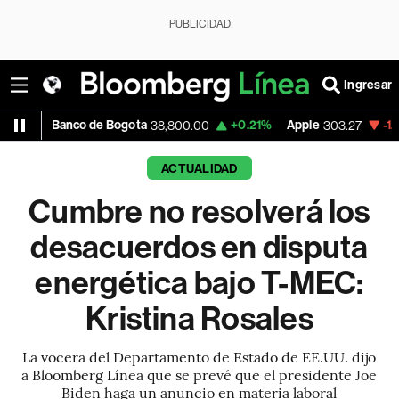
PUBLICIDAD
Ingresar
o de Bogota
+0.21%
Apple
-1.74%
USD CO
38,800.00
303.27
ACTUALIDAD
Cumbre no resolverá los
desacuerdos en disputa
energética bajo T-MEC:
Kristina Rosales
La vocera del Departamento de Estado de EE.UU. dijo
a Bloomberg Línea que se prevé que el presidente Joe
Biden haga un anuncio en materia laboral