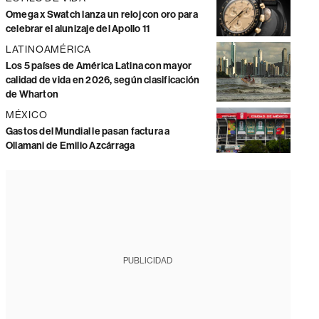
Omega x Swatch lanza un reloj con oro para
celebrar el alunizaje del Apollo 11
LATINOAMÉRICA
Los 5 países de América Latina con mayor
calidad de vida en 2026, según clasificación
de Wharton
MÉXICO
Gastos del Mundial le pasan factura a
Ollamani de Emilio Azcárraga
PUBLICIDAD