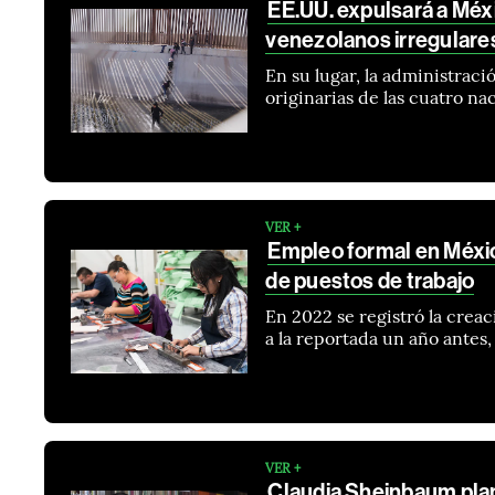
EE.UU. expulsará a Méx
venezolanos irregulare
En su lugar, la administrac
originarias de las cuatro na
VER +
Empleo formal en Méxic
de puestos de trabajo
En 2022 se registró la crea
a la reportada un año antes
VER +
Claudia Sheinbaum plane