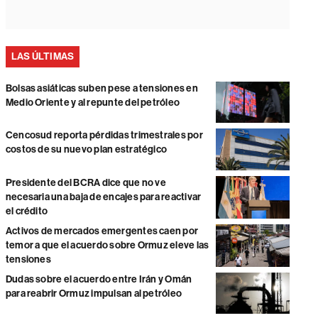
LAS ÚLTIMAS
Bolsas asiáticas suben pese a tensiones en
Medio Oriente y al repunte del petróleo
Cencosud reporta pérdidas trimestrales por
costos de su nuevo plan estratégico
Presidente del BCRA dice que no ve
necesaria una baja de encajes para reactivar
el crédito
Activos de mercados emergentes caen por
temor a que el acuerdo sobre Ormuz eleve las
tensiones
Dudas sobre el acuerdo entre Irán y Omán
para reabrir Ormuz impulsan al petróleo