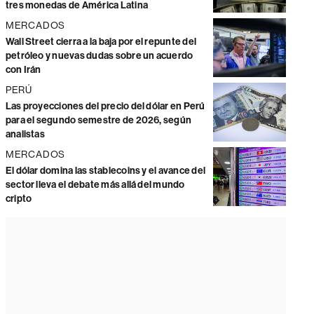
tres monedas de América Latina
MERCADOS
Wall Street cierra a la baja por el repunte del
petróleo y nuevas dudas sobre un acuerdo
con Irán
PERÚ
Las proyecciones del precio del dólar en Perú
para el segundo semestre de 2026, según
analistas
MERCADOS
El dólar domina las stablecoins y el avance del
sector lleva el debate más allá del mundo
cripto