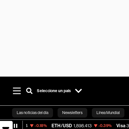
Seleccione un país
Las noticias del día
Newsletters
Línea Mundial
ETH/USD
1,898.413
Visa
370.47
-0.18%
-0.39%
+0.5
Bloomberg 