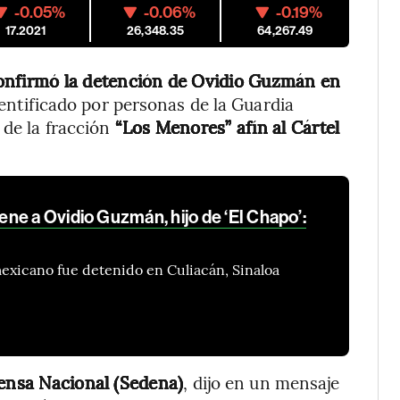
-0.05%
-0.06%
-0.19%
17.2021
26,348.35
64,267.49
onfirmó la detención de Ovidio Guzmán en
dentificado por personas de la Guardia
 de la fracción
“Los Menores” afín al Cártel
ne a Ovidio Guzmán, hijo de ‘El Chapo’:
 mexicano fue detenido en Culiacán, Sinaloa
fensa Nacional (Sedena)
, dijo en un mensaje