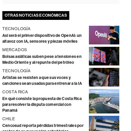
OTRAS NOTICIAS ECONÓMICAS
TECNOLOGÍA
Así será el primer dispositivo de OpenAI: un
altavoz con IA, sensores y piezas móviles
MERCADOS
Bolsas asiáticas suben pese a tensiones en
Medio Oriente y al repunte del petróleo
TECNOLOGÍA
Artistas se resisten a que sus voces y
canciones sean usadas para entrenar a la IA
COSTA RICA
En qué consiste la propuesta de Costa Rica
para resolver la disputa comercial con
Panamá
CHILE
Cencosud reporta pérdidas trimestrales por