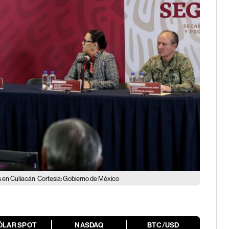
s en Culiacán
Cortesía: Gobierno de México
ÓLAR SPOT
NASDAQ
BTC/USD