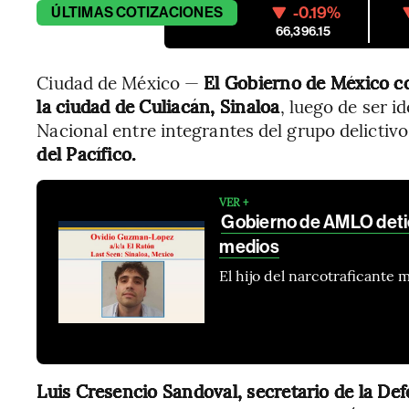
-0.19%
ÚLTIMAS
COTIZACIONES
66,396.15
Ciudad de México —
El Gobierno de México c
la ciudad de Culiacán, Sinaloa
, luego de ser i
Nacional entre integrantes del grupo delictivo
del Pacífico.
VER +
Gobierno de AMLO detie
medios
El hijo del narcotraficante
Luis Cresencio Sandoval, secretario de la De