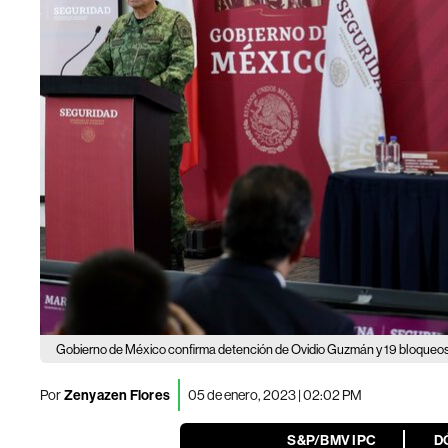
Gobierno de México confirma detención de Ovidio Guzmán y 19 bloqueo
Por
Zenyazen Flores
05 de enero, 2023 | 02:02 PM
S&P/BMV IPC
D