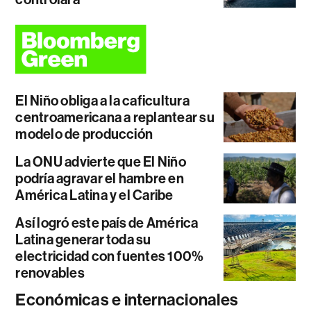
El Niño obliga a la caficultura
centroamericana a replantear su
modelo de producción
La ONU advierte que El Niño
podría agravar el hambre en
América Latina y el Caribe
Así logró este país de América
Latina generar toda su
electricidad con fuentes 100%
renovables
Económicas e internacionales