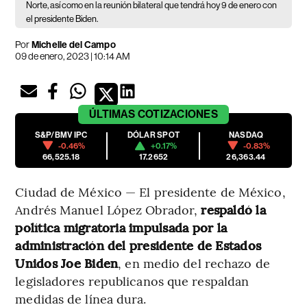
Norte, así como en la reunión bilateral que tendrá hoy 9 de enero con
el presidente Biden.
Por
Michelle del Campo
09 de enero, 2023 | 10:14 AM
ÚLTIMAS
COTIZACIONES
S&P/BMV IPC
DÓLAR SPOT
NASDAQ
-0.46%
+0.17%
-0.83%
66,525.18
17.2652
26,363.44
Ciudad de México — El presidente de México,
Andrés Manuel López Obrador,
respaldó la
política migratoria impulsada por la
administración del presidente de Estados
Unidos Joe Biden
, en medio del rechazo de
legisladores republicanos que respaldan
medidas de línea dura.