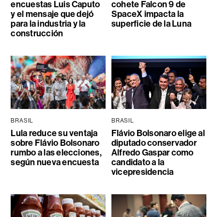
encuestas Luis Caputo
cohete Falcon 9 de
y el mensaje que dejó
SpaceX impacta la
para la industria y la
superficie de la Luna
construcción
BRASIL
BRASIL
Lula reduce su ventaja
Flávio Bolsonaro elige al
sobre Flávio Bolsonaro
diputado conservador
rumbo a las elecciones,
Alfredo Gaspar como
según nueva encuesta
candidato a la
vicepresidencia