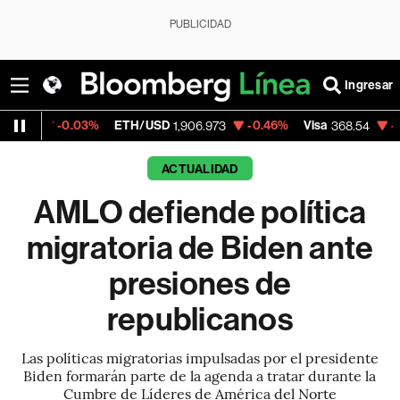
PUBLICIDAD
Ingresar
03%
ETH/USD
-0.46%
Visa
-0.28%
Merc
1,906.973
368.54
ACTUALIDAD
AMLO defiende política
migratoria de Biden ante
presiones de
republicanos
Las políticas migratorias impulsadas por el presidente
Biden formarán parte de la agenda a tratar durante la
Cumbre de Líderes de América del Norte