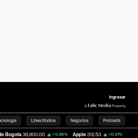
Ingresar
ecnología
Línea Studios
Negocios
Podcasts
8,900.00
Apple
312.53
USD COP
3,159.3
+0.46%
+0.51%
English