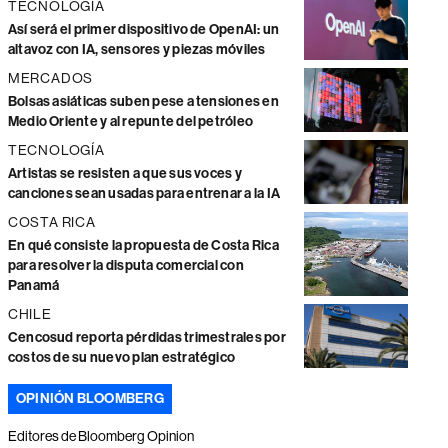
TECNOLOGÍA
Así será el primer dispositivo de OpenAI: un
altavoz con IA, sensores y piezas móviles
MERCADOS
Bolsas asiáticas suben pese a tensiones en
Medio Oriente y al repunte del petróleo
TECNOLOGÍA
Artistas se resisten a que sus voces y
canciones sean usadas para entrenar a la IA
COSTA RICA
En qué consiste la propuesta de Costa Rica
para resolver la disputa comercial con
Panamá
CHILE
Cencosud reporta pérdidas trimestrales por
costos de su nuevo plan estratégico
OPINIÓN BLOOMBERG
Editores de Bloomberg Opinion