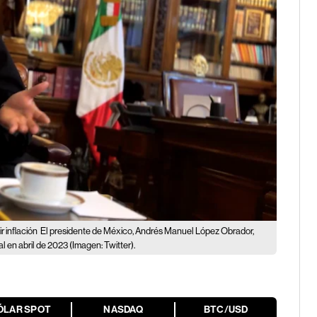
 inflación
El presidente de México, Andrés Manuel López Obrador,
l en abril de 2023 (Imagen: Twitter).
ÓLAR SPOT
NASDAQ
BTC/USD