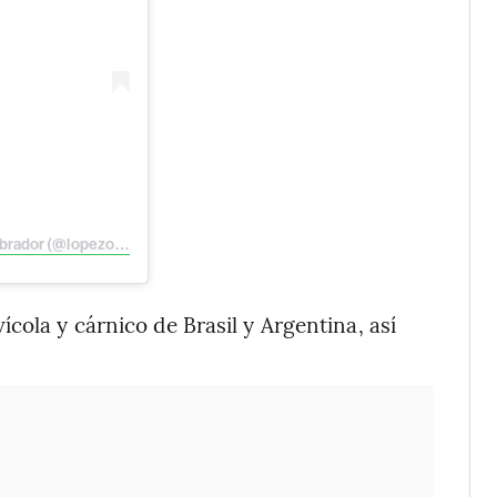
Una publicación compartida por Andrés Manuel López Obrador (@lopezobrador)
cola y cárnico de Brasil y Argentina, así