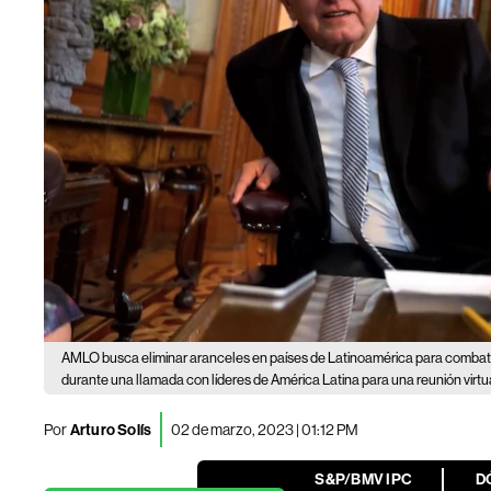
AMLO busca eliminar aranceles en países de Latinoamérica para combatir
durante una llamada con líderes de América Latina para una reunión virtua
Por
Arturo Solís
02 de marzo, 2023 | 01:12 PM
S&P/BMV IPC
D