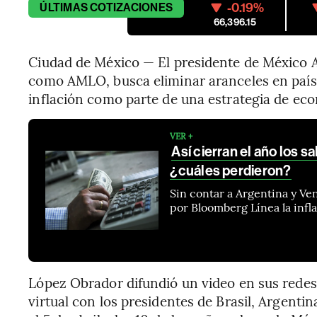
-0.19%
ÚLTIMAS
COTIZACIONES
66,396.15
Ciudad de México — El presidente de México
como AMLO, busca eliminar aranceles en país
inflación como parte de una estrategia de eco
VER +
Así cierran el año los s
¿cuáles perdieron?
Sin contar a Argentina y Ven
por Bloomberg Línea la infla
López Obrador difundió un video en sus redes
virtual con los presidentes de Brasil, Argenti