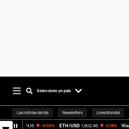
Seleccione un país
Las noticias del día
Newsletters
Línea Mundial
74.16
ETH/USD
1,902.46
Visa
370.47
-0.03%
-0.18%
+
Bloomberg 