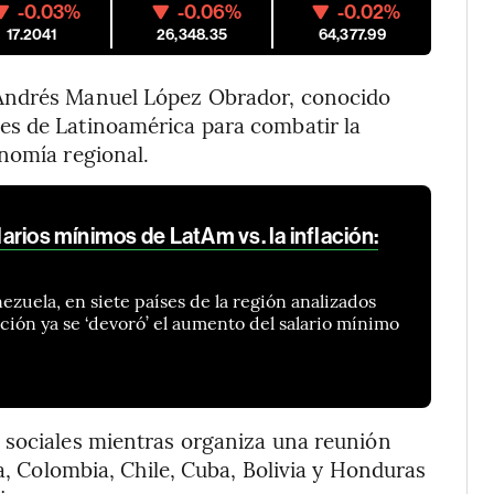
-0.03%
-0.06%
-0.02%
17.2041
26,348.35
64,377.99
 Andrés Manuel López Obrador, conocido
es de Latinoamérica para combatir la
nomía regional.
alarios mínimos de LatAm vs. la inflación:
ezuela, en siete países de la región analizados
ción ya se ‘devoró’ el aumento del salario mínimo
 sociales mientras organiza una reunión
na, Colombia, Chile, Cuba, Bolivia y Honduras