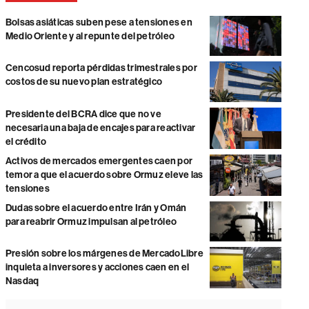
Bolsas asiáticas suben pese a tensiones en
Medio Oriente y al repunte del petróleo
Cencosud reporta pérdidas trimestrales por
costos de su nuevo plan estratégico
Presidente del BCRA dice que no ve
necesaria una baja de encajes para reactivar
el crédito
Activos de mercados emergentes caen por
temor a que el acuerdo sobre Ormuz eleve las
tensiones
Dudas sobre el acuerdo entre Irán y Omán
para reabrir Ormuz impulsan al petróleo
Presión sobre los márgenes de MercadoLibre
inquieta a inversores y acciones caen en el
Nasdaq