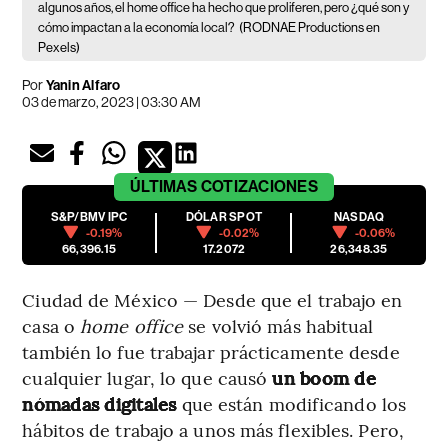
algunos años, el home office ha hecho que proliferen, pero ¿qué son y
cómo impactan a la economía local?
(RODNAE Productions en
Pexels)
Por
Yanin Alfaro
03 de marzo, 2023 | 03:30 AM
ÚLTIMAS
COTIZACIONES
S&P/BMV IPC
DÓLAR SPOT
NASDAQ
-0.19%
-0.02%
-0.06%
66,396.15
17.2072
26,348.35
Ciudad de México — Desde que el trabajo en
casa o
home office
se volvió más habitual
también lo fue trabajar prácticamente desde
cualquier lugar, lo que causó
un boom de
nómadas digitales
que están modificando los
hábitos de trabajo a unos más flexibles. Pero,