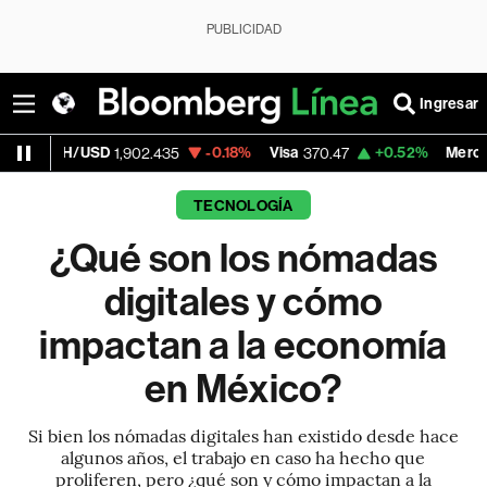
PUBLICIDAD
Ingresar
SD
-0.18%
Visa
+0.52%
MercadoLibre
1,902.435
370.47
1,824
TECNOLOGÍA
¿Qué son los nómadas
digitales y cómo
impactan a la economía
en México?
Si bien los nómadas digitales han existido desde hace
algunos años, el trabajo en caso ha hecho que
proliferen, pero ¿qué son y cómo impactan a la