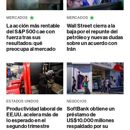
MERCADOS
MERCADOS
La acción más rentable
Wall Street cierra a la
del S&P 500 cae con
baja por el repunte del
fuerza tras sus
petróleo y nuevas dudas
resultados: qué
sobre un acuerdo con
preocupa al mercado
Irán
ESTADOS UNIDOS
NEGOCIOS
Productividad laboral de
SoftBank obtiene un
EE.UU. acelera más de
préstamo de
lo esperado en el
US$10.000 millones
segundo trimestre
respaldado por su