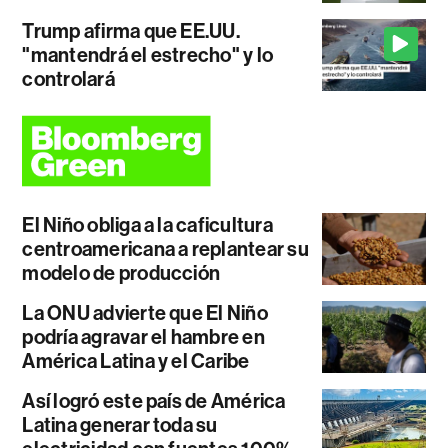
Trump afirma que EE.UU.
"mantendrá el estrecho" y lo
controlará
El Niño obliga a la caficultura
centroamericana a replantear su
modelo de producción
La ONU advierte que El Niño
podría agravar el hambre en
América Latina y el Caribe
Así logró este país de América
Latina generar toda su