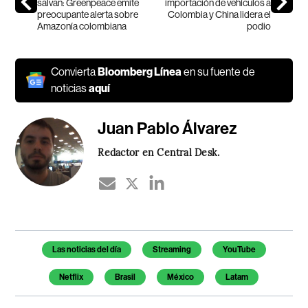
salvan: Greenpeace emite
importación de vehículos a
preocupante alerta sobre
Colombia y China lidera el
Amazonía colombiana
podio
Convierta
Bloomberg Línea
en su fuente de
noticias
aquí
Juan Pablo Álvarez
Redactor en Central Desk.
Temas de este artículo
Las noticias del día
Streaming
YouTube
Netflix
Brasil
México
Latam