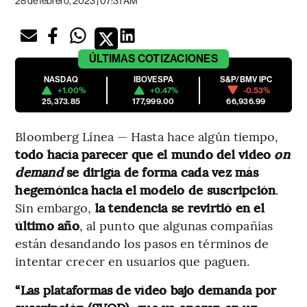
28 de febrero, 2023 | 07:31 AM
ÚLTIMAS
COTIZACIONES
NASDAQ
IBOVESPA
S&P/BMV IPC
+1.00%
+0.47%
-0.53%
25,373.85
177,999.00
66,936.99
Bloomberg Línea — Hasta hace algún tiempo,
todo hacía parecer que el mundo del video
on
demand
se dirigía de forma cada vez más
hegemónica hacia el modelo de suscripción
.
Sin embargo,
la tendencia se revirtió en el
último año
, al punto que algunas compañías
están desandando los pasos en términos de
intentar crecer en usuarios que paguen.
“Las plataformas de vídeo bajo demanda por