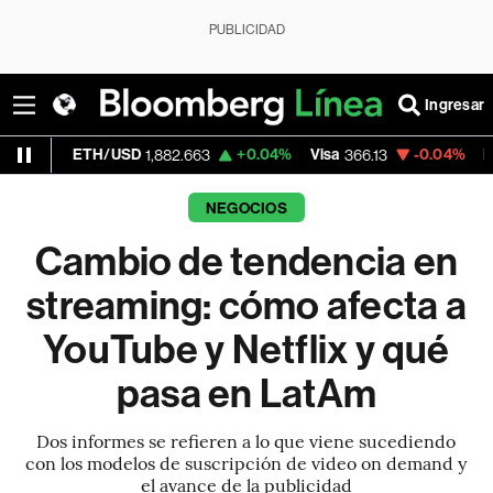
PUBLICIDAD
Ingresar
H/USD
+0.04%
Visa
-0.04%
MercadoLibre
1,882.663
366.13
NEGOCIOS
Cambio de tendencia en
streaming: cómo afecta a
YouTube y Netflix y qué
pasa en LatAm
Dos informes se refieren a lo que viene sucediendo
con los modelos de suscripción de video on demand y
el avance de la publicidad