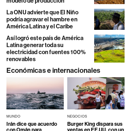
modelo de producción
La ONU advierte que El Niño
podría agravar el hambre en
América Latina y el Caribe
Así logró este país de América
Latina generar toda su
electricidad con fuentes 100%
renovables
Económicas e internacionales
MUNDO
NEGOCIOS
Irán dice que acuerdo
Burger King dispara sus
con Omán para
ventas en EE.UU. con un