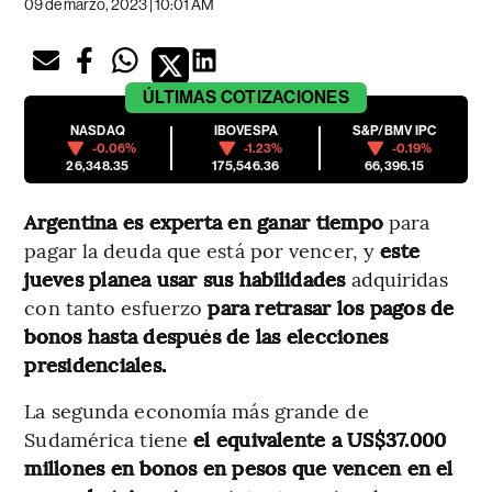
09 de marzo, 2023 | 10:01 AM
ÚLTIMAS
COTIZACIONES
NASDAQ
IBOVESPA
S&P/BMV IPC
-0.06%
-1.23%
-0.19%
26,348.35
175,546.36
66,396.15
Argentina es experta en ganar tiempo
para
pagar la deuda que está por vencer, y
este
jueves planea usar sus habilidades
adquiridas
con tanto esfuerzo
para retrasar los pagos de
bonos hasta después de las elecciones
presidenciales.
La segunda economía más grande de
Sudamérica tiene
el equivalente a US$37.000
millones en bonos en pesos que vencen en el