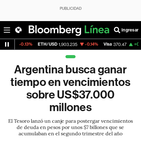
PUBLICIDAD
Ingresar
ETH/USD
-0.14%
Visa
+0.52%
MercadoL
1,903.235
370.47
Argentina busca ganar
tiempo en vencimientos
sobre US$37.000
millones
El Tesoro lanzó un canje para postergar vencimientos
de deuda en pesos por unos $7 billones que se
acumulaban en el segundo trimestre del año