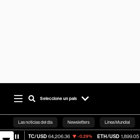
Seleccione un país
Las noticias del día
Newsletters
Línea Mundial
BTC/USD
64,206.36
ETH/USD
1,899.05
-0.29%
-0.36%
Bloomberg 