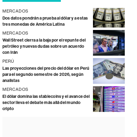
MERCADOS
Dos datos pondrán a prueba al dólar y a estas
tres monedas de América Latina
MERCADOS
Wall Street cierra a la baja por el repunte del
petróleo y nuevas dudas sobre un acuerdo
con Irán
PERÚ
Las proyecciones del precio del dólar en Perú
para el segundo semestre de 2026, según
analistas
MERCADOS
El dólar domina las stablecoins y el avance del
sector lleva el debate más allá del mundo
cripto