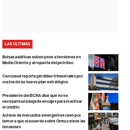
LAS ÚLTIMAS
Bolsas asiáticas suben pese a tensiones en
Medio Oriente y al repunte del petróleo
Cencosud reporta pérdidas trimestrales por
costos de su nuevo plan estratégico
Presidente del BCRA dice que no ve
necesaria una baja de encajes para reactivar
el crédito
Activos de mercados emergentes caen por
temor a que el acuerdo sobre Ormuz eleve las
tensiones