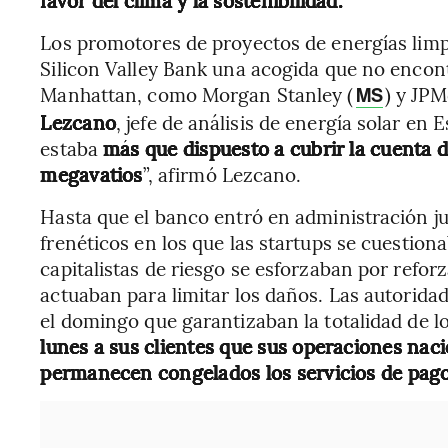
favor del clima y la sostenibilidad.
Los promotores de proyectos de energías lim
Silicon Valley Bank una acogida que no encon
Manhattan, como Morgan Stanley (
) y JP
MS
Lezcano
, jefe de análisis de energía solar e
estaba
más que dispuesto a cubrir la cuenta de
megavatios
”, afirmó Lezcano.
Hasta que el banco entró en administración jud
frenéticos en los que las startups se cuestio
capitalistas de riesgo se esforzaban por refor
actuaban para limitar los daños. Las autorid
el domingo que garantizaban la totalidad de l
lunes a sus clientes que sus operaciones nac
permanecen congelados los servicios de pago 