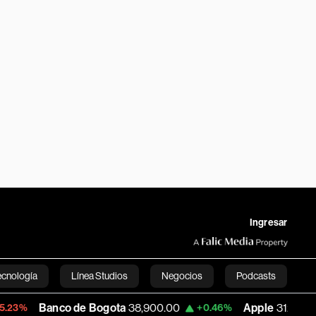
Ingresar
ecnología
Línea Studios
Negocios
Podcasts
nco de Bogota
38,900.00
Apple
312.53
+0.46%
+0.51%
English