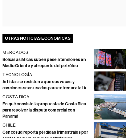
OTRAS NOTICIAS ECONÓMICAS
MERCADOS
Bolsas asiáticas suben pese a tensiones en
Medio Oriente y al repunte del petróleo
TECNOLOGÍA
Artistas se resisten a que sus voces y
canciones sean usadas para entrenar a la IA
COSTA RICA
En qué consiste la propuesta de Costa Rica
para resolver la disputa comercial con
Panamá
CHILE
Cencosud reporta pérdidas trimestrales por