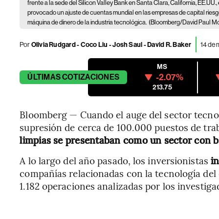
frente a la sede del Silicon Valley Bank en Santa Clara, California, EE.UU.
provocado un ajuste de cuentas mundial en las empresas de capital riesgo
máquina de dinero de la industria tecnológica.
(Bloomberg/David Paul Mo
Por
Olivia Rudgard - Coco Liu - Josh Saul - David R. Baker
14 de 
MS
-2.07%
ÚLTIMAS
COTIZACIONES
213.75
Bloomberg — Cuando el auge del sector tecnol
supresión de cerca de 100.000 puestos de tra
limpias se presentaban como un sector con 
A lo largo del año pasado, los inversionistas
in
compañías relacionadas con la tecnología del c
1.182 operaciones analizadas por los investi