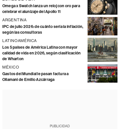
Omega x Swatch lanza un reloj con oro para
celebrar el alunizaje del Apollo 11
ARGENTINA
IPC de julio 2026: de cuánto sería la inflación,
según las consultoras
LATINOAMÉRICA
Los 5 países de América Latina con mayor
calidad de vida en 2026, según clasificación
de Wharton
MÉXICO
Gastos del Mundial le pasan factura a
Ollamani de Emilio Azcárraga
PUBLICIDAD