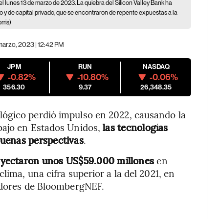
, el lunes 13 de marzo de 2023. La quiebra del Silicon Valley Bank ha
 y de capital privado, que se encontraron de repente expuestas a la
rris)
marzo, 2023 | 12:42 PM
JPM
RUN
NASDAQ
-0.82%
-10.80%
-0.06%
356.30
9.37
26,348.35
ógico perdió impulso en 2022, causando la
bajo en Estados Unidos,
las tecnologías
buenas perspectivas
.
yectaron unos US$59.000 millones
en
lima, una cifra superior a la del 2021, en
gadores de BloombergNEF.