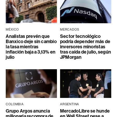
MÉXICO
MERCADOS
Analistas prevén que
Sector tecnológico
Banxico deje sin cambio
podría depender más de
la tasa mientras
inversores minoristas
inflación baja a 3,13% en
tras caída de julio, según
julio
JPMorgan
COLOMBIA
ARGENTINA
Grupo Argos anuncia
MercadoLibre se hunde
millonaria recompra de
en Wall Street pese a