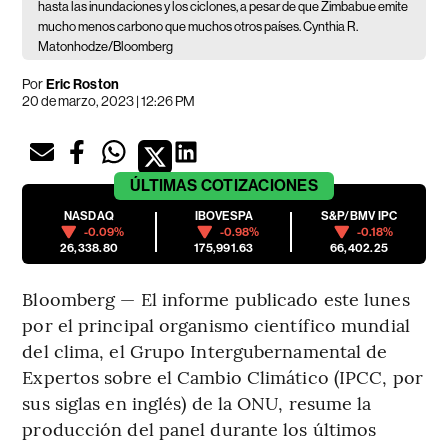
hasta las inundaciones y los ciclones, a pesar de que Zimbabue emite
mucho menos carbono que muchos otros países. Cynthia R.
Matonhodze/Bloomberg
Por
Eric Roston
20 de marzo, 2023 | 12:26 PM
ÚLTIMAS
COTIZACIONES
NASDAQ
IBOVESPA
S&P/BMV IPC
-0.09%
-0.98%
-0.18%
26,338.80
175,991.63
66,402.25
Bloomberg — El informe publicado este lunes
por el principal organismo científico mundial
del clima, el Grupo Intergubernamental de
Expertos sobre el Cambio Climático (IPCC, por
sus siglas en inglés) de la ONU, resume la
producción del panel durante los últimos