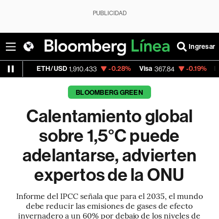
PUBLICIDAD
Ingresar
TH/USD
-0.28%
Visa
-0.19%
MercadoLibre
1,910.433
367.84
BLOOMBERG GREEN
Calentamiento global
sobre 1,5°C puede
adelantarse, advierten
expertos de la ONU
Informe del IPCC señala que para el 2035, el mundo
debe reducir las emisiones de gases de efecto
invernadero a un 60% por debajo de los niveles de