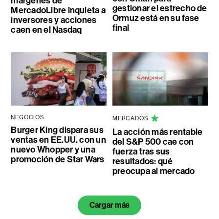
márgenes de
gestionar el estrecho de
MercadoLibre inquieta a
Ormuz está en su fase
inversores y acciones
final
caen en el Nasdaq
NEGOCIOS
MERCADOS
Burger King dispara sus
La acción más rentable
ventas en EE.UU. con un
del S&P 500 cae con
nuevo Whopper y una
fuerza tras sus
promoción de Star Wars
resultados: qué
preocupa al mercado
Cargar más