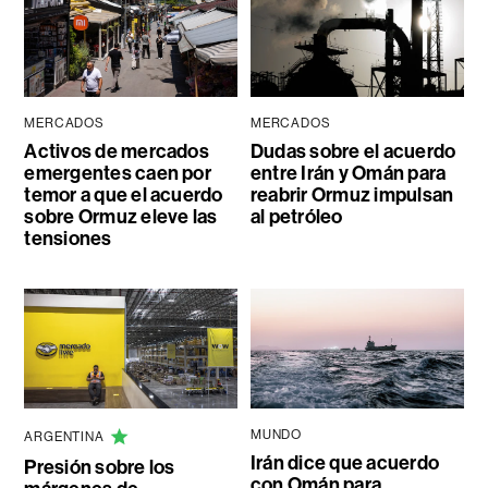
MERCADOS
MERCADOS
Activos de mercados
Dudas sobre el acuerdo
emergentes caen por
entre Irán y Omán para
temor a que el acuerdo
reabrir Ormuz impulsan
sobre Ormuz eleve las
al petróleo
tensiones
MUNDO
ARGENTINA
Irán dice que acuerdo
Presión sobre los
con Omán para