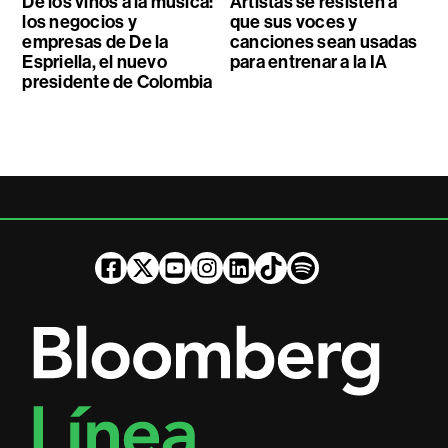
De los vinos a la música:
Artistas se resisten a
los negocios y
que sus voces y
empresas de De la
canciones sean usadas
Espriella, el nuevo
para entrenar a la IA
presidente de Colombia