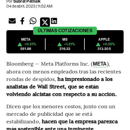
Por
Subrat Patnaik
04 de abril, 2023 | 11:52 AM
ÚLTIMAS
COTIZACIONES
META
MS
APPLE
+0.31%
+1.21%
+0.25%
591.88
216.33
313.305
Bloomberg — Meta Platforms Inc. (
),
META
ahora con menos empleados tras las recientes
rondas de despidos,
ha impresionado a los
analistas de Wall Street, que se están
volviendo alcistas con respecto a su acción.
Dicen que los menores costos, junto con un
mercado de publicidad que se está
estabilizando,
hacen que la empresa parezca
más sostenible ante una inminente