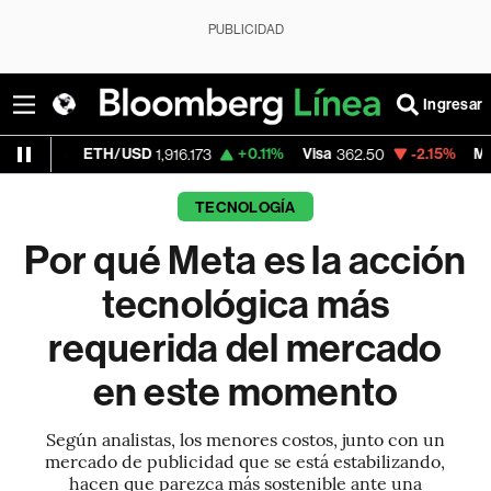
PUBLICIDAD
Ingresar
H/USD
+0.11%
Visa
-2.15%
MercadoLibre
1,916.173
362.50
1,
TECNOLOGÍA
Por qué Meta es la acción
tecnológica más
requerida del mercado
en este momento
Según analistas, los menores costos, junto con un
mercado de publicidad que se está estabilizando,
hacen que parezca más sostenible ante una