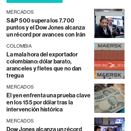
MERCADOS
S&P 500 supera los 7.700
puntos y el Dow Jones alcanza
un récord por avances con Irán
COLOMBIA
La mala hora del exportador
colombiano: dólar barato,
aranceles y fletes que no dan
tregua
MERCADOS
El yen enfrenta una prueba clave
en los 155 por dólar tras la
intervención histórica
MERCADOS
Dow Jones alcanza un récord