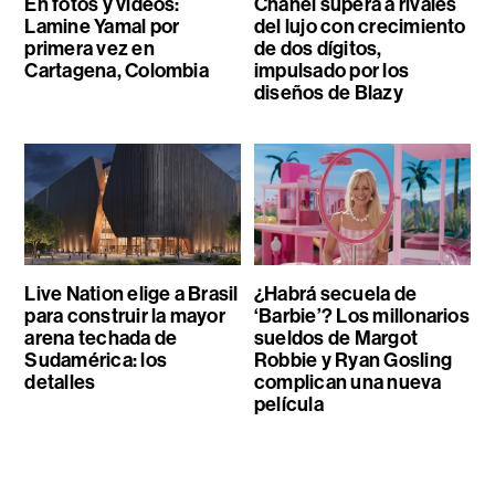
En fotos y videos:
Chanel supera a rivales
Lamine Yamal por
del lujo con crecimiento
primera vez en
de dos dígitos,
Cartagena, Colombia
impulsado por los
diseños de Blazy
Live Nation elige a Brasil
¿Habrá secuela de
para construir la mayor
‘Barbie’? Los millonarios
arena techada de
sueldos de Margot
Sudamérica: los
Robbie y Ryan Gosling
detalles
complican una nueva
película