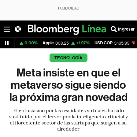
PUBLICIDAD
Ingresar
0.00%
Apple
+1.97%
USD COP
-1.14%
Tesl
309.25
3,195.99
TECNOLOGÍA
Meta insiste en que el
metaverso sigue siendo
la próxima gran novedad
El entusiasmo por las realidades virtuales ha sido
sustituido por el fervor por la inteligencia artificial y
el floreciente sector de las startups que surgen a su
alrededor