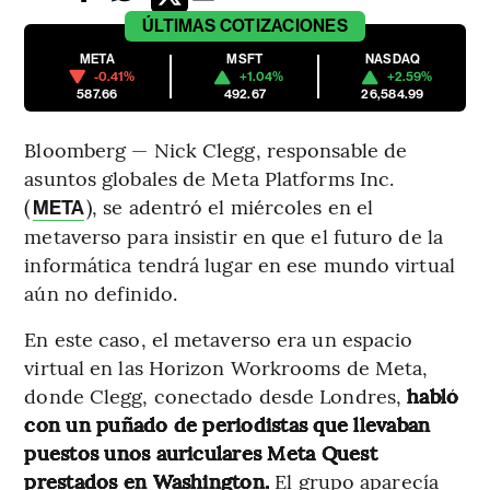
ÚLTIMAS
COTIZACIONES
META
MSFT
NASDAQ
-0.41%
+1.04%
+2.59%
587.66
492.67
26,584.99
Bloomberg — Nick Clegg, responsable de
asuntos globales de Meta Platforms Inc.
(
), se adentró el miércoles en el
META
metaverso para insistir en que el futuro de la
informática tendrá lugar en ese mundo virtual
aún no definido.
En este caso, el metaverso era un espacio
virtual en las Horizon Workrooms de Meta,
donde Clegg, conectado desde Londres,
habló
con un puñado de periodistas que llevaban
puestos unos auriculares Meta Quest
prestados en Washington.
El grupo aparecía