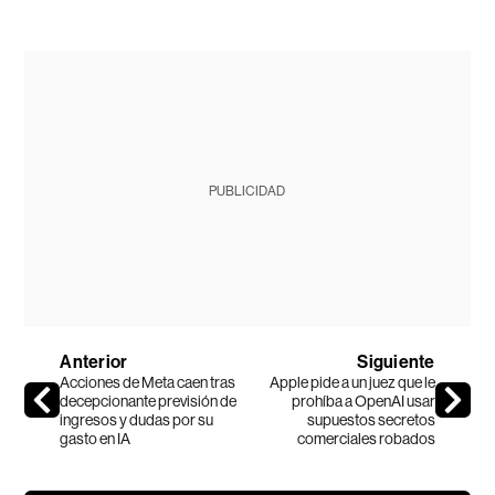
PUBLICIDAD
Anterior
Siguiente
Acciones de Meta caen tras
Apple pide a un juez que le
decepcionante previsión de
prohíba a OpenAI usar
ingresos y dudas por su
supuestos secretos
gasto en IA
comerciales robados