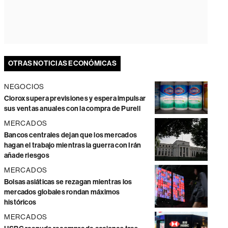
OTRAS NOTICIAS ECONÓMICAS
NEGOCIOS
Clorox supera previsiones y espera impulsar
sus ventas anuales con la compra de Purell
MERCADOS
Bancos centrales dejan que los mercados
hagan el trabajo mientras la guerra con Irán
añade riesgos
MERCADOS
Bolsas asiáticas se rezagan mientras los
mercados globales rondan máximos
históricos
MERCADOS