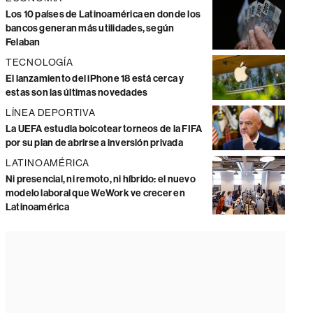
Los 10 países de Latinoamérica en donde los
bancos generan más utilidades, según
Felaban
TECNOLOGÍA
El lanzamiento del iPhone 18 está cerca y
estas son las últimas novedades
LÍNEA DEPORTIVA
La UEFA estudia boicotear torneos de la FIFA
por su plan de abrirse a inversión privada
LATINOAMÉRICA
Ni presencial, ni remoto, ni híbrido: el nuevo
modelo laboral que WeWork ve crecer en
Latinoamérica