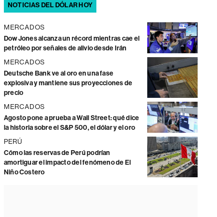
NOTICIAS DEL DÓLAR HOY
MERCADOS
Dow Jones alcanza un récord mientras cae el
petróleo por señales de alivio desde Irán
MERCADOS
Deutsche Bank ve al oro en una fase
explosiva y mantiene sus proyecciones de
precio
MERCADOS
Agosto pone a prueba a Wall Street: qué dice
la historia sobre el S&P 500, el dólar y el oro
PERÚ
Cómo las reservas de Perú podrían
amortiguar el impacto del fenómeno de El
Niño Costero