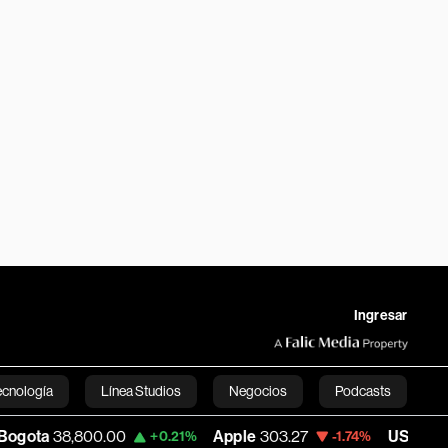
Ingresar
ecnología
Línea Studios
Negocios
Podcasts
800.00
Apple
303.27
USD COP
3,232.96
+0.21%
-1.74%
English