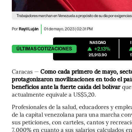
Trabajadores marchan en Venezuela a propósito de su día por exigencias s
Por
Raylí Luján
01 de mayo, 2023 | 02:31 PM
NASDAQ
+2.13%
ÚLTIMAS
COTIZACIONES
25,913.90
Caracas —
Como cada primero de mayo, secto
protagonizaron movilizaciones en todo el país
beneficios ante la fuerte caída del bolívar
que 
actualmente equivale a US$5,20.
Profesionales de la salud, educadores y emple
de la capital venezolana para una marcha conv
sus peticiones, con carteles, cantos y recrea
7.000% en cuanto a sus salarios calculados en 