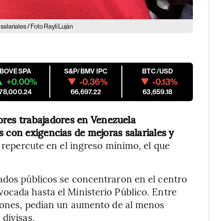
alariales / Foto Raylí Luján
IBOVESPA
S&P/BMV IPC
BTC/USD
+0.00%
-0.36%
-0.13%
178,000.24
66,697.22
63,659.18
res trabajadores en Venezuela
 con exigencias de mejoras salariales y
repercute en el ingreso mínimo, el que
ados públicos se concentraron en el centro
ocada hasta el Ministerio Público. Entre
ciones, pedían un aumento de al menos
divisas.