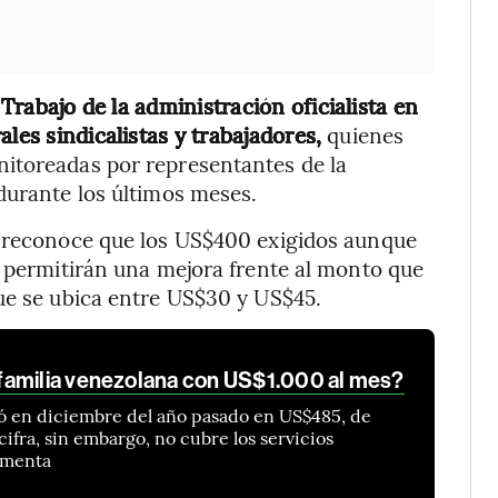
 Trabajo de la administración oficialista en
les sindicalistas y trabajadores,
quienes
itoreadas por representantes de la
durante los últimos meses.
o reconoce que los US$400 exigidos aunque
, permitirán una mejora frente al monto que
ue se ubica entre US$30 y US$45.
familia venezolana con US$1.000 al mes?
ró en diciembre del año pasado en US$485, de
ifra, sin embargo, no cubre los servicios
timenta