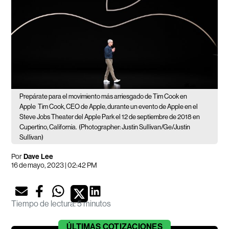
Prepárate para el movimiento más arriesgado de Tim Cook en
Apple
Tim Cook, CEO de Apple, durante un evento de Apple en el
Steve Jobs Theater del Apple Park el 12 de septiembre de 2018 en
Cupertino, California.
(Photographer: Justin Sullivan/Ge/Justin
Sullivan)
Por
Dave Lee
16 de mayo, 2023 | 02:42 PM
Tiempo de lectura
:
5 minutos
ÚLTIMAS
COTIZACIONES