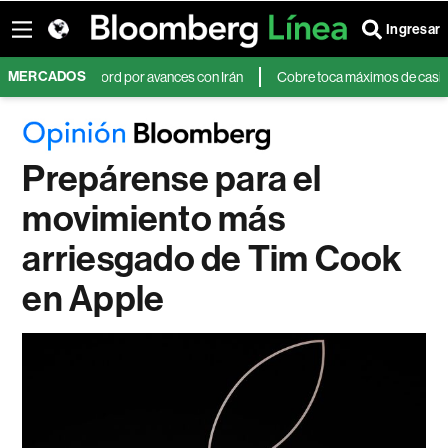
Ingresar
MERCADOS
nza un récord por avances con Irán
Cobre toca máximos de casi tres mes
Prepárense para el
movimiento más
arriesgado de Tim Cook
en Apple