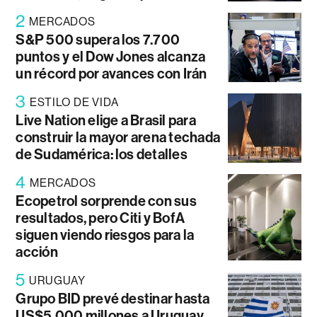
2
MERCADOS
S&P 500 supera los 7.700
puntos y el Dow Jones alcanza
un récord por avances con Irán
3
ESTILO DE VIDA
Live Nation elige a Brasil para
construir la mayor arena techada
de Sudamérica: los detalles
4
MERCADOS
Ecopetrol sorprende con sus
resultados, pero Citi y BofA
siguen viendo riesgos para la
acción
5
URUGUAY
Grupo BID prevé destinar hasta
US$5.000 millones a Uruguay